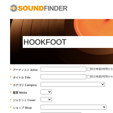
部分検索(時間がかかります)
アーティスト Artist
部分検索(時間がかかります)
タイトル Title
カテゴリ Category
盤質 Media
ジャケット Cover
ショップ Shop