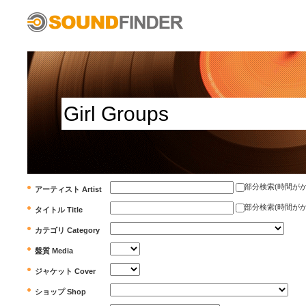
部分検索(時間がかかります)
アーティスト Artist
部分検索(時間がかかります)
タイトル Title
カテゴリ Category
盤質 Media
ジャケット Cover
ショップ Shop