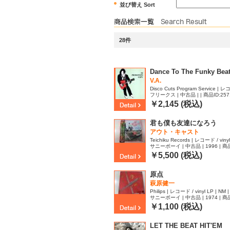
並び替え Sort
28件
Dance To The Funky Beat 
V.A.
Disco Cuts Program Service | レコ
フリークス | 中古品 | | 商品ID:257
VG | EX
￥2,145 (税込)
君も僕も友達になろう
アウト・キャスト
Teichiku Records | レコード / vinyl
サニーボーイ | 中古品 | 1996 | 商品
￥5,500 (税込)
原点
萩原健一
Philips | レコード / vinyl LP | NM 
サニーボーイ | 中古品 | 1974 | 商品
￥1,100 (税込)
LET THE BEAT HIT'EM