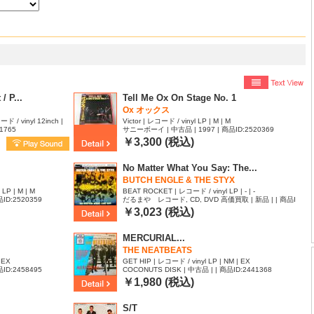
/ P...
Tell Me Ox On Stage No. 1
Ox オックス
ード / vinyl 12inch |
Victor | レコード / vinyl LP | M | M
1765
サニーボーイ | 中古品 | 1997 | 商品ID:2520369
￥3,300 (税込)
No Matter What You Say: The...
BUTCH ENGLE & THE STYX
 LP | M | M
BEAT ROCKET | レコード / vinyl LP | - | -
ID:2520359
だるまや レコード, CD, DVD 高価買取 | 新品 | | 商品I
D:2463682
￥3,023 (税込)
MERCURIAL...
THE NEATBEATS
| EX
GET HIP | レコード / vinyl LP | NM | EX
ID:2458495
COCONUTS DISK | 中古品 | | 商品ID:2441368
￥1,980 (税込)
S/T