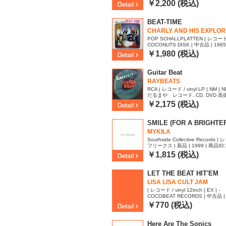
￥2,200 (税込)
BEAT-TIME
CHARLY AND HIS EXPLO
POP SCHALLPLATTEN | レコード / v
COCONUTS DISK | 中古品 | 1965
￥1,980 (税込)
Guitar Beat
RAYBEATS
RCA | レコード / vinyl LP | NM | 
だるまや レコード, CD, DVD 高価買
ID:1639272
￥2,175 (税込)
SMILE (FOR A BRIGHTE
MYKILA
Southside Collective Records | レ
フリークス | 新品 | 1999 | 商品ID:
S | S
￥1,815 (税込)
LET THE BEAT HIT'EM
LISA LISA CULT JAM
| レコード / vinyl 12inch | EX | -
COCOBEAT RECORDS | 中古品 | 
￥770 (税込)
Here Are The Sonics