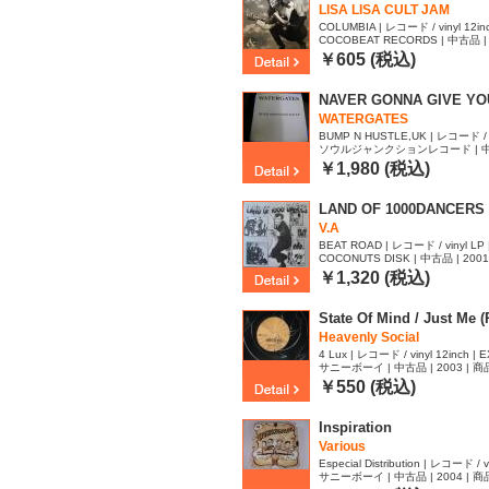
LISA LISA CULT JAM
COLUMBIA | レコード / vinyl 12inc
COCOBEAT RECORDS | 中古品 | 
￥605 (税込)
NAVER GONNA GIVE YO
WATERGATES
BUMP N HUSTLE,UK | レコード / vin
ソウルジャンクションレコード | 中古品 
X
249
￥1,980 (税込)
LAND OF 1000DANCERS
V.A
BEAT ROAD | レコード / vinyl LP |
COCONUTS DISK | 中古品 | 2001
￥1,320 (税込)
State Of Mind / Just Me (R
Heavenly Social
4 Lux | レコード / vinyl 12inch | E
サニーボーイ | 中古品 | 2003 | 商品
￥550 (税込)
Inspiration
Various
Especial Distribution | レコード / vi
サニーボーイ | 中古品 | 2004 | 商品