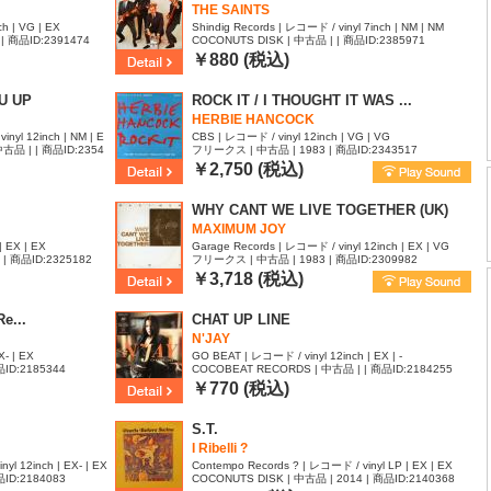
THE SAINTS
h | VG | EX
Shindig Records | レコード / vinyl 7inch | NM | NM
| 商品ID:2391474
COCONUTS DISK | 中古品 | | 商品ID:2385971
￥880 (税込)
U UP
ROCK IT / I THOUGHT IT WAS ...
HERBIE HANCOCK
yl 12inch | NM | E
CBS | レコード / vinyl 12inch | VG | VG
| | 商品ID:2354
フリークス | 中古品 | 1983 | 商品ID:2343517
￥2,750 (税込)
WHY CANT WE LIVE TOGETHER (UK)
MAXIMUM JOY
 EX | EX
Garage Records | レコード / vinyl 12inch | EX | VG
 | 商品ID:2325182
フリークス | 中古品 | 1983 | 商品ID:2309982
￥3,718 (税込)
e...
CHAT UP LINE
N'JAY
X- | EX
GO BEAT | レコード / vinyl 12inch | EX | -
ID:2185344
COCOBEAT RECORDS | 中古品 | | 商品ID:2184255
￥770 (税込)
S.T.
I Ribelli ?
nyl 12inch | EX- | EX
Contempo Records ? | レコード / vinyl LP | EX | EX
ID:2184083
COCONUTS DISK | 中古品 | 2014 | 商品ID:2140368