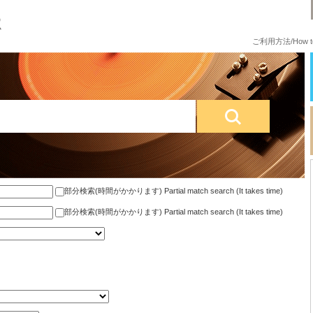
ご利用方法/How to
部分検索(時間がかかります) Partial match search (It takes time)
部分検索(時間がかかります) Partial match search (It takes time)