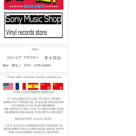
Tags
キャロル
コロンビア
アダプター
Wid
和モノ CITY
ETP-10280
Order with customer service assistance
FOR CUSTOMERS ABROAD
IF YOU WOULD LIKE TO BUY ITEMS
DIRECTLY FROM US, PLEASE REGISTER
YOURSELF AS OUR MEMBER.
WE WOULD LIKE YOU TO BECOME OUR
MEMBER AND HAVE FUN WITH DIGGIN'!
REGISTER? CLICK
HERE
.
*15% SALES COMMISSION CHARGE IS
REQUIRED ON A PURCHASE MADE WITH
THE CUSTOMER SERVIC CENTER.