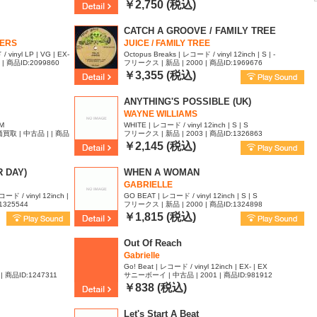
￥2,750 (税込)
CATCH A GROOVE / FAMILY TREE
RERS
JUICE / FAMILY TREE
inyl LP | VG | EX-
Octopus Breaks | レコード / vinyl 12inch | S | -
 | 商品ID:2099860
フリークス | 新品 | 2000 | 商品ID:1969676
￥3,355 (税込)
ANYTHING'S POSSIBLE (UK)
WAYNE WILLIAMS
NM
WHITE | レコード / vinyl 12inch | S | S
取 | 中古品 | | 商品
フリークス | 新品 | 2003 | 商品ID:1326863
￥2,145 (税込)
R DAY)
WHEN A WOMAN
GABRIELLE
コード / vinyl 12inch |
GO BEAT | レコード / vinyl 12inch | S | S
1325544
フリークス | 新品 | 2000 | 商品ID:1324898
￥1,815 (税込)
Out Of Reach
Gabrielle
Go! Beat | レコード / vinyl 12inch | EX- | EX
| 商品ID:1247311
サニーボーイ | 中古品 | 2001 | 商品ID:981912
￥838 (税込)
Let's Start A Beat