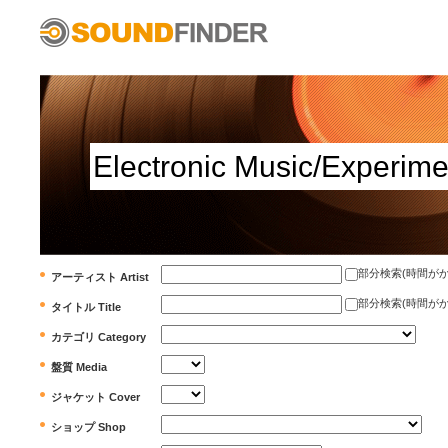
部分検索(時間がかかります)
アーティスト Artist
部分検索(時間がかかります)
タイトル Title
カテゴリ Category
盤質 Media
ジャケット Cover
ショップ Shop