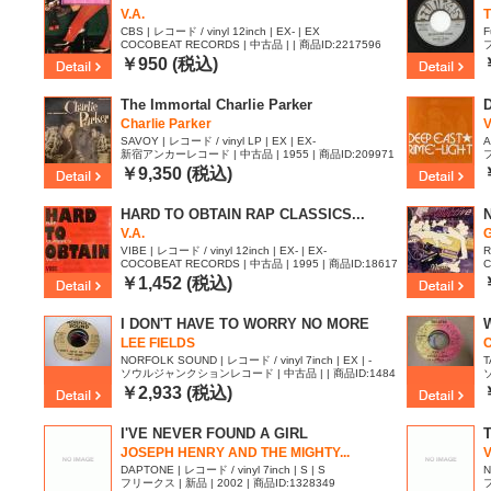
V.A.
T
CBS | レコード / vinyl 12inch | EX- | EX
F
COCOBEAT RECORDS | 中古品 | | 商品ID:2217596
フ
￥950 (税込)
The Immortal Charlie Parker
Charlie Parker
V
SAVOY | レコード / vinyl LP | EX | EX-
A
新宿アンカーレコード | 中古品 | 1955 | 商品ID:209971
フ
3
￥9,350 (税込)
HARD TO OBTAIN RAP CLASSICS...
V.A.
VIBE | レコード / vinyl 12inch | EX- | EX-
R
COCOBEAT RECORDS | 中古品 | 1995 | 商品ID:18617
C
56
￥1,452 (税込)
I DON'T HAVE TO WORRY NO MORE
LEE FIELDS
NORFOLK SOUND | レコード / vinyl 7inch | EX | -
T
ソウルジャンクションレコード | 中古品 | | 商品ID:1484
958
9
￥2,933 (税込)
I'VE NEVER FOUND A GIRL
T
JOSEPH HENRY AND THE MIGHTY...
V
DAPTONE | レコード / vinyl 7inch | S | S
N
フリークス | 新品 | 2002 | 商品ID:1328349
フ