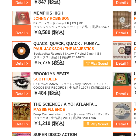
97
6
￥847 (税込)
MEMPHIS HIGH
(
JOHNNY ROBINSON
F
EPIC | レコード / vinyl LP | EX | VG
W
ソウルジャンクションレコード | 中古品 | | 商品ID:2475
1
823
￥8,580 (税込)
QUACK, QUACK, QUACK / FUNKY...
PAUL JACKSON / THE MAJESTICS
Souladelica Records | レコード / vinyl 7inch | S | -
T
フリークス | 新品 | | 商品ID:2414878
C
4
￥5,775 (税込)
BROOKLYN BEATS
SCOTTI DEEP
W
EXTRAVAGANZA | レコード / vinyl 12inch | EX- | EX-
V
COCOBEAT RECORDS | 中古品 | 1997 | 商品ID:23801
サ
66
￥484 (税込)
THE SCIENCE / A YO! ATLANTA...
MASSINFLUENCE
Deep Concentration | レコード / vinyl 12inch | EX | EX
P
フリークス | 中古品 | 2001 | 商品ID:2314766
C
4
￥1,210 (税込)
SUPER DISCO ACTION