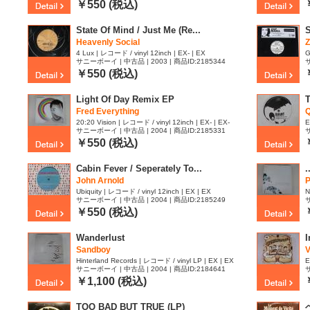
￥550 (税込)
State Of Mind / Just Me (Re...
Heavenly Social
4 Lux | レコード / vinyl 12inch | EX- | EX
G
サニーボーイ | 中古品 | 2003 | 商品ID:2185344
サ
￥550 (税込)
Light Of Day Remix EP
T
Fred Everything
Q
20:20 Vision | レコード / vinyl 12inch | EX- | EX-
E
サニーボーイ | 中古品 | 2004 | 商品ID:2185331
サ
￥550 (税込)
Cabin Fever / Seperately To...
.
John Arnold
P
Ubiquity | レコード / vinyl 12inch | EX | EX
N
サニーボーイ | 中古品 | 2004 | 商品ID:2185249
サ
￥550 (税込)
Wanderlust
I
Sandboy
V
Hinterland Records | レコード / vinyl LP | EX | EX
E
サニーボーイ | 中古品 | 2004 | 商品ID:2184641
サ
￥1,100 (税込)
TOO BAD BUT TRUE (LP)