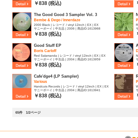
￥838 (税込)
The Good Good 3 Sampler Vol. 3
N
Bembe & Dego / Innerdaze
P
2000 Black | レコード / vinyl 12inch | EX | EX
R
サニーボーイ | 中古品 | 2006 | 商品ID:1613968
サ
￥838 (税込)
Good Stuff EP
A
Boris Carloff
D
Red Salamanda | レコード / vinyl 12inch | EX | EX
N
サニーボーイ | 中古品 | 2004 | 商品ID:1613959
サ
￥838 (税込)
Cafe'dge4 (LP Sampler)
Various
P
Handcuts Records | レコード / vinyl 12inch | EX | EX
W
サニーボーイ | 中古品 | 2004 | 商品ID:1613941
サ
￥838 (税込)
65件 1/2ページ