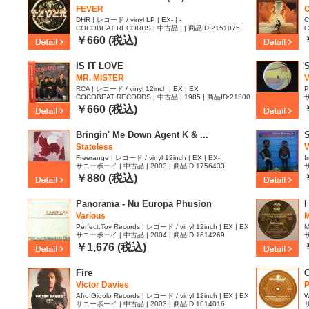
FEVER
O
DHR | レコード / vinyl LP | EX- | -
C
COCOBEAT RECORDS | 中古品 | | 商品ID:2151075
C
1
￥660 (税込)
IS IT LOVE
MR. MISTER
V
RCA | レコード / vinyl 12inch | EX | EX
P
COCOBEAT RECORDS | 中古品 | 1985 | 商品ID:21300
サ
27
￥660 (税込)
Bringin' Me Down Agent K & ...
S
Stateless
V
Freerange | レコード / vinyl 12inch | EX | EX-
I
サニーボーイ | 中古品 | 2003 | 商品ID:1756433
サ
￥880 (税込)
Panorama - Nu Europa Phusion
I
Various
M
Perfect.Toy Records | レコード / vinyl 12inch | EX | EX
M
サニーボーイ | 中古品 | 2004 | 商品ID:1614269
サ
￥1,676 (税込)
Fire
C
Victor Davies
P
Afro Gigolo Records | レコード / vinyl 12inch | EX | EX
W
サニーボーイ | 中古品 | 2003 | 商品ID:1614016
サ