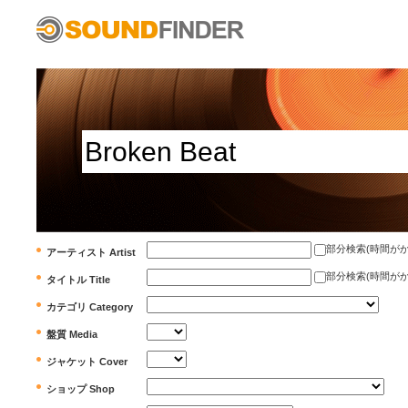
部分検索(時間がかかります)
アーティスト Artist
部分検索(時間がかかります)
タイトル Title
カテゴリ Category
盤質 Media
ジャケット Cover
ショップ Shop