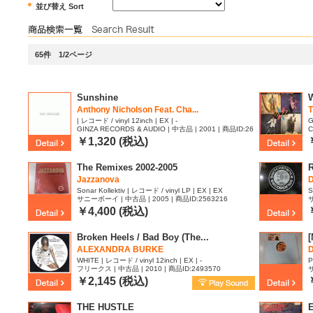
並び替え Sort
65件 1/2ページ
Sunshine
Anthony Nicholson Feat. Cha...
| レコード / vinyl 12inch | EX | -
G
GINZA RECORDS & AUDIO | 中古品 | 2001 | 商品ID:26
C
49041
￥1,320 (税込)
The Remixes 2002-2005
R
Jazzanova
D
Sonar Kollektiv | レコード / vinyl LP | EX | EX
S
サニーボーイ | 中古品 | 2005 | 商品ID:2563216
サ
|
￥4,400 (税込)
Broken Heels / Bad Boy (The...
[
ALEXANDRA BURKE
D
WHITE | レコード / vinyl 12inch | EX | -
P
フリークス | 中古品 | 2010 | 商品ID:2493570
サ
￥2,145 (税込)
THE HUSTLE
E