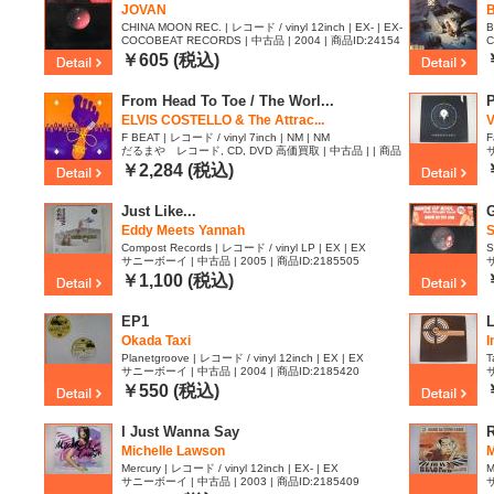
JOVAN
B
CHINA MOON REC. | レコード / vinyl 12inch | EX- | EX-
B
COCOBEAT RECORDS | 中古品 | 2004 | 商品ID:24154
C
19
￥605 (税込)
From Head To Toe / The Worl...
P
ELVIS COSTELLO & The Attrac...
V
F BEAT | レコード / vinyl 7inch | NM | NM
F
だるまや レコード, CD, DVD 高価買取 | 中古品 | | 商品
サ
ID:2330197
￥2,284 (税込)
Just Like...
G
Eddy Meets Yannah
S
Compost Records | レコード / vinyl LP | EX | EX
S
サニーボーイ | 中古品 | 2005 | 商品ID:2185505
サ
￥1,100 (税込)
EP1
L
Okada Taxi
I
Planetgroove | レコード / vinyl 12inch | EX | EX
T
サニーボーイ | 中古品 | 2004 | 商品ID:2185420
サ
￥550 (税込)
I Just Wanna Say
R
Michelle Lawson
M
Mercury | レコード / vinyl 12inch | EX- | EX
M
サニーボーイ | 中古品 | 2003 | 商品ID:2185409
サ
v