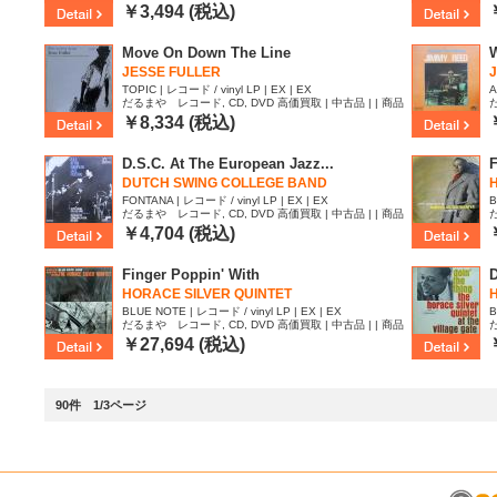
ID:2116949
I
￥3,494 (税込)
Move On Down The Line
W
JESSE FULLER
TOPIC | レコード / vinyl LP | EX | EX
A
だるまや レコード, CD, DVD 高価買取 | 中古品 | | 商品
ID:2114252
I
￥8,334 (税込)
D.S.C. At The European Jazz...
F
DUTCH SWING COLLEGE BAND
FONTANA | レコード / vinyl LP | EX | EX
B
だるまや レコード, CD, DVD 高価買取 | 中古品 | | 商品
ID:2107433
I
￥4,704 (税込)
Finger Poppin' With
D
HORACE SILVER QUINTET
BLUE NOTE | レコード / vinyl LP | EX | EX
B
だるまや レコード, CD, DVD 高価買取 | 中古品 | | 商品
ID:1974072
I
￥27,694 (税込)
90件 1/3ページ