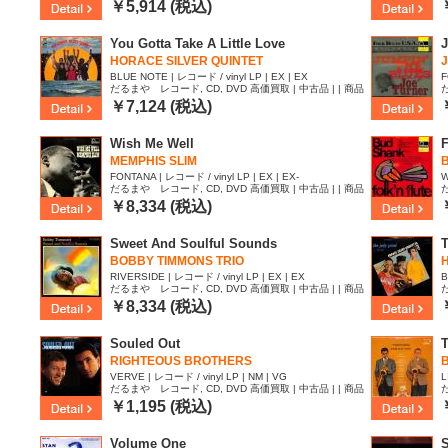
ID:2408982
I
￥5,914 (税込)
You Gotta Take A Little Love
J
HORACE SILVER QUINTET
J
BLUE NOTE | レコード / vinyl LP | EX | EX
F
だるまや レコード, CD, DVD 高価買取 | 中古品 | | 商品
ID:2408438
I
￥7,124 (税込)
Wish Me Well
F
MEMPHIS SLIM
B
FONTANA | レコード / vinyl LP | EX | EX-
W
だるまや レコード, CD, DVD 高価買取 | 中古品 | | 商品
ID:2374318
I
￥8,334 (税込)
Sweet And Soulful Sounds
T
BOBBY TIMMONS TRIO
RIVERSIDE | レコード / vinyl LP | EX | EX
B
だるまや レコード, CD, DVD 高価買取 | 中古品 | | 商品
ID:2373559
I
￥8,334 (税込)
Souled Out
RIGHTEOUS BROTHERS
B
VERVE | レコード / vinyl LP | NM | VG
L
だるまや レコード, CD, DVD 高価買取 | 中古品 | | 商品
ID:2363514
I
￥1,195 (税込)
Volume One
S