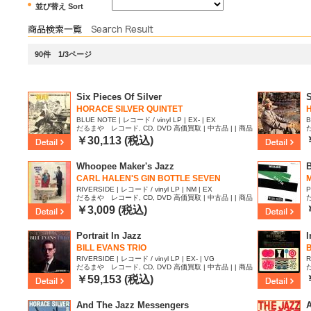
並び替え Sort
90件 1/3ページ
Six Pieces Of Silver
S
HORACE SILVER QUINTET
BLUE NOTE | レコード / vinyl LP | EX- | EX
B
だるまや レコード, CD, DVD 高価買取 | 中古品 | | 商品
ID:2634179
I
￥30,113 (税込)
Whoopee Maker's Jazz
B
CARL HALEN'S GIN BOTTLE SEVEN
M
RIVERSIDE | レコード / vinyl LP | NM | EX
P
だるまや レコード, CD, DVD 高価買取 | 中古品 | | 商品
ID:2604242
I
￥3,009 (税込)
Portrait In Jazz
I
BILL EVANS TRIO
B
RIVERSIDE | レコード / vinyl LP | EX- | VG
R
だるまや レコード, CD, DVD 高価買取 | 中古品 | | 商品
ID:2583713
I
￥59,153 (税込)
And The Jazz Messengers
A