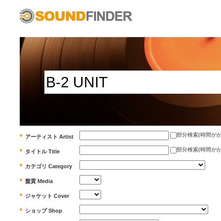
部分検索(時間がかかります)
アーティスト Artist
部分検索(時間がかかります)
タイトル Title
カテゴリ Category
盤質 Media
ジャケット Cover
ショップ Shop