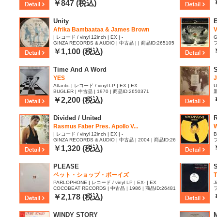
27
4
￥847 (税込)
Unity
Afrika Bambaataa & James Brown
V
| レコード / vinyl 12inch | EX | -
G
GINZA RECORDS & AUDIO | 中古品 | | 商品ID:265105
フ
3
￥1,100 (税込)
Time And A Word
S
YES
J
Atlantic | レコード / vinyl LP | EX | EX
U
BUGLER | 中古品 | 1970 | 商品ID:2650371
新
6
￥2,200 (税込)
Divided / United
Rasmus Faber Pres. Apollo V...
| レコード / vinyl 12inch | EX | -
B
GINZA RECORDS & AUDIO | 中古品 | 2004 | 商品ID:26
フ
48743
￥1,320 (税込)
PLEASE
ペット・ショップ・ボーイズ
PARLOPHONE | レコード / vinyl LP | EX- | EX
J
COCOBEAT RECORDS | 中古品 | 1986 | 商品ID:26481
フ
18
￥2,178 (税込)
WINDY STORY