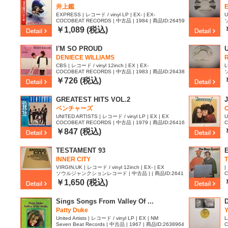
井上鑑
EXPRESS | レコード / vinyl LP | EX- | EX-
U
COCOBEAT RECORDS | 中古品 | 1984 | 商品ID:26459
41
8
￥1,089 (税込)
I'M SO PROUD
DENIECE WILLIAMS
R
CBS | レコード / vinyl 12inch | EX | EX-
L
COCOBEAT RECORDS | 中古品 | 1983 | 商品ID:26438
79
0
￥726 (税込)
GREATEST HITS VOL.2
ベンチャーズ
O
UNITED ARTISTS | レコード / vinyl LP | EX | EX
U
COCOBEAT RECORDS | 中古品 | 1979 | 商品ID:26416
C
84
￥847 (税込)
TESTAMENT 93
INNER CITY
VIRGIN,UK | レコード / vinyl 12inch | EX- | EX
|
ソウルジャンクションレコード | 中古品 | | 商品ID:2641
C
166
￥1,650 (税込)
Sings Songs From Valley Of ...
Patty Duke
United Artists | レコード / vinyl LP | EX | NM
L
Seven Beat Records | 中古品 | 1967 | 商品ID:2638964
C