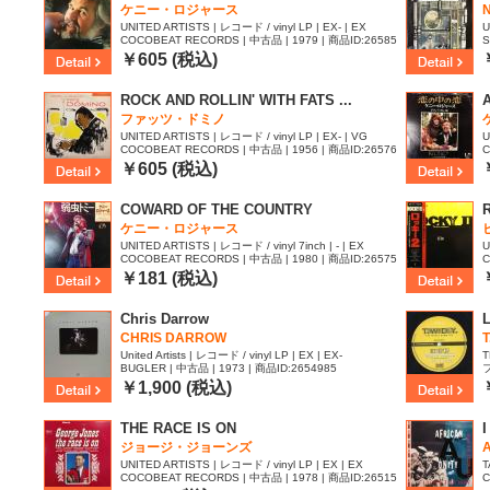
ケニー・ロジャース
N
UNITED ARTISTS | レコード / vinyl LP | EX- | EX
U
COCOBEAT RECORDS | 中古品 | 1979 | 商品ID:26585
S
29
￥605 (税込)
ROCK AND ROLLIN' WITH FATS ...
ファッツ・ドミノ
UNITED ARTISTS | レコード / vinyl LP | EX- | VG
U
COCOBEAT RECORDS | 中古品 | 1956 | 商品ID:26576
C
82
7
￥605 (税込)
COWARD OF THE COUNTRY
R
ケニー・ロジャース
UNITED ARTISTS | レコード / vinyl 7inch | - | EX
U
COCOBEAT RECORDS | 中古品 | 1980 | 商品ID:26575
C
61
4
￥181 (税込)
Chris Darrow
CHRIS DARROW
T
United Artists | レコード / vinyl LP | EX | EX-
T
BUGLER | 中古品 | 1973 | 商品ID:2654985
フ
￥1,900 (税込)
THE RACE IS ON
ジョージ・ジョーンズ
UNITED ARTISTS | レコード / vinyl LP | EX | EX
T
COCOBEAT RECORDS | 中古品 | 1978 | 商品ID:26515
C