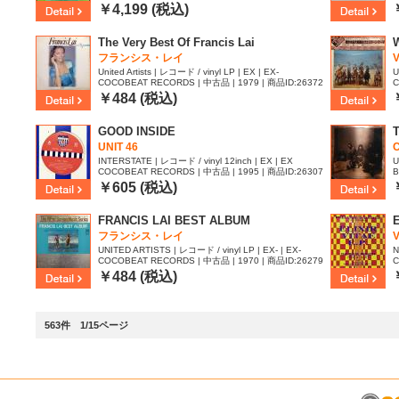
4
￥4,199 (税込)
The Very Best Of Francis Lai
フランシス・レイ
V
United Artists | レコード / vinyl LP | EX | EX-
U
COCOBEAT RECORDS | 中古品 | 1979 | 商品ID:26372
C
26
1
￥484 (税込)
GOOD INSIDE
UNIT 46
INTERSTATE | レコード / vinyl 12inch | EX | EX
U
COCOBEAT RECORDS | 中古品 | 1995 | 商品ID:26307
B
91
￥605 (税込)
FRANCIS LAI BEST ALBUM
E
フランシス・レイ
V
UNITED ARTISTS | レコード / vinyl LP | EX- | EX-
N
COCOBEAT RECORDS | 中古品 | 1970 | 商品ID:26279
C
65
7
￥484 (税込)
563件 1/15ページ