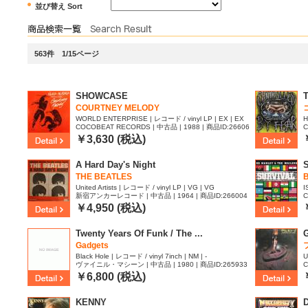
並び替え Sort
563件 1/15ページ
SHOWCASE
COURTNEY MELODY
WORLD ENTERPRISE | レコード / vinyl LP | EX | EX
H
COCOBEAT RECORDS | 中古品 | 1988 | 商品ID:26606
C
E
63
0
￥3,630 (税込)
A Hard Day's Night
THE BEATLES
United Artists | レコード / vinyl LP | VG | VG
I
新宿アンカーレコード | 中古品 | 1964 | 商品ID:266004
C
6
￥4,950 (税込)
Twenty Years Of Funk / The ...
Gadgets
Black Hole | レコード / vinyl 7inch | NM | -
U
ヴァイニル・マシーン | 中古品 | 1980 | 商品ID:265933
C
5
4
￥6,800 (税込)
KENNY
D