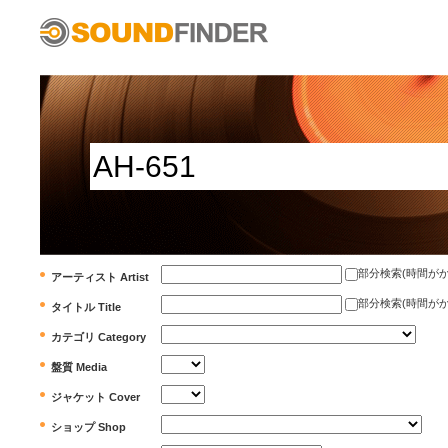
部分検索(時間がかかります)
アーティスト Artist
部分検索(時間がかかります)
タイトル Title
カテゴリ Category
盤質 Media
ジャケット Cover
ショップ Shop