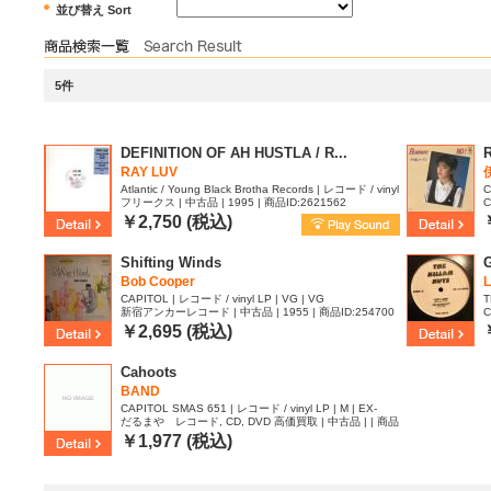
並び替え Sort
5件
DEFINITION OF AH HUSTLA / R...
RAY LUV
Atlantic / Young Black Brotha Records | レコード / vinyl
C
フリークス | 中古品 | 1995 | 商品ID:2621562
C
12inch | EX | EX
7
￥2,750 (税込)
Shifting Winds
Bob Cooper
L
CAPITOL | レコード / vinyl LP | VG | VG
T
新宿アンカーレコード | 中古品 | 1955 | 商品ID:254700
C
9
￥2,695 (税込)
Cahoots
BAND
CAPITOL SMAS 651 | レコード / vinyl LP | M | EX-
だるまや レコード, CD, DVD 高価買取 | 中古品 | | 商品
ID:241123
￥1,977 (税込)