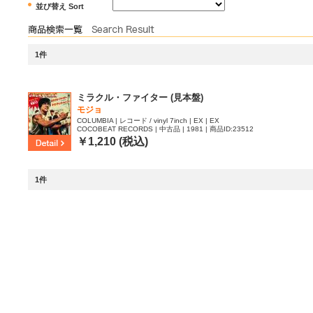
並び替え Sort
1件
ミラクル・ファイター (見本盤)
モジョ
COLUMBIA | レコード / vinyl 7inch | EX | EX
COCOBEAT RECORDS | 中古品 | 1981 | 商品ID:23512
52
￥1,210 (税込)
1件