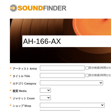
部分検索(時間がかかります)
アーティスト Artist
部分検索(時間がかかります)
タイトル Title
カテゴリ Category
盤質 Media
ジャケット Cover
ショップ Shop