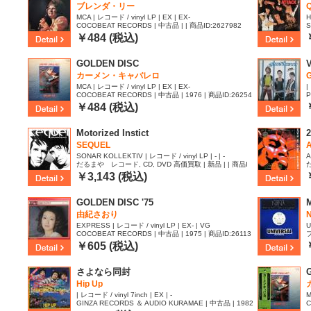
ブレンダ・リー
MCA | レコード / vinyl LP | EX | EX-
H
COCOBEAT RECORDS | 中古品 | | 商品ID:2627982
S
￥484 (税込)
GOLDEN DISC
カーメン・キャバレロ
MCA | レコード / vinyl LP | EX | EX-
|
COCOBEAT RECORDS | 中古品 | 1976 | 商品ID:26254
P
41
￥484 (税込)
Motorized Instict
2
SEQUEL
A
SONAR KOLLEKTIV | レコード / vinyl LP | - | -
A
だるまや レコード, CD, DVD 高価買取 | 新品 | | 商品I
D:2619218
I
￥3,143 (税込)
GOLDEN DISC '75
由紀さおり
EXPRESS | レコード / vinyl LP | EX- | VG
U
COCOBEAT RECORDS | 中古品 | 1975 | 商品ID:26113
フ
17
￥605 (税込)
さよなら同封
Hip Up
| レコード / vinyl 7inch | EX | -
M
GINZA RECORDS ＆ AUDIO KURAMAE | 中古品 | 1982
C