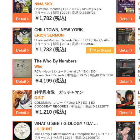
NINA SKY
Universal Records | CD アルバム Album | S | S
R
フリークス | 新品 | 2004 | 商品ID:2340728
フ
￥1,782 (税込)
CHILLTOWN, NEW YORK
ERICK SERMON
Universal Motown Records Group | CD アルバム Album
G
フリークス | 新品 | 2004 | 商品ID:2339342
フ
| S | S
￥1,782 (税込)
The Who By Numbers
T
Who
RCA - Neon | レコード / vinyl LP | EX | EX-
B
Seven Beat Records | 中古品 | 1975 | 商品ID:2325218
I
￥4,199 (税込)
科学忍者隊 ガッチャマン
O.S.T
COLUMBIA | レコード / vinyl LP | EX- | EX
B
COCOBEAT RECORDS | 中古品 | | 商品ID:2222877
C
1
￥1,210 (税込)
WHAT U SEE / G-OLOGY / DA' ...
LIL' RUNT
The Family Entertainment & Enterprise Inc | レコード /
C
フリークス | 中古品 | 1997 | 商品ID:2200070
C
vinyl 12inch | EX | -