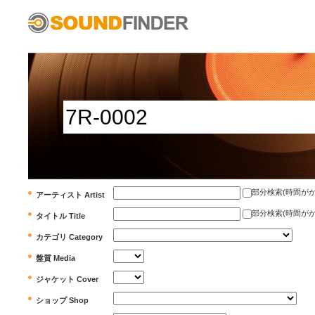
部分検索(時間がかかります)
アーティスト Artist
部分検索(時間がかかります)
タイトル Title
カテゴリ Category
盤質 Media
ジャケット Cover
ショップ Shop