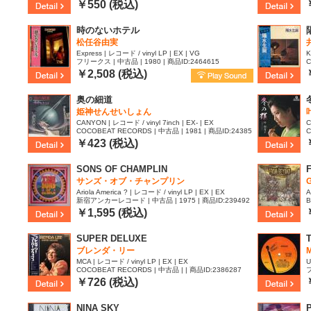
| 商品ID:2585402
5
￥550 (税込)
時のないホテル
松任谷由実
Express | レコード / vinyl LP | EX | VG
K
フリークス | 中古品 | 1980 | 商品ID:2464615
C
￥2,508 (税込)
奥の細道
姫神せんせいしょん
CANYON | レコード / vinyl 7inch | EX- | EX
C
COCOBEAT RECORDS | 中古品 | 1981 | 商品ID:24385
C
67
￥423 (税込)
SONS OF CHAMPLIN
サンズ・オブ・チャンプリン
Ariola America ? | レコード / vinyl LP | EX | EX
A
新宿アンカーレコード | 中古品 | 1975 | 商品ID:239492
B
5
￥1,595 (税込)
SUPER DELUXE
ブレンダ・リー
MCA | レコード / vinyl LP | EX | EX
U
COCOBEAT RECORDS | 中古品 | | 商品ID:2386287
フ
￥726 (税込)
NINA SKY