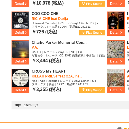
￥10,978 (税込)
COO-COO CHE
RIC-A-CHE feat Darija
E
Universal Records | レコード / vinyl 12inch | EX | -
9
フリークス | 中古品 | 2004 | 商品ID:2051311
フ
E
￥726 (税込)
Charlie Parker Memorial Con...
L
V.A.
L
CADET | レコード / vinyl LP | VG | EX
A
だるまや レコード, CD, DVD 高価買取 | 中古品 | | 商品
S
ID:2035772
￥3,494 (税込)
CROSS MY HEART
A
KILLAH PRIEST feat GZA, Ins...
Noo Trybe Records | レコード / vinyl 12inch | S | -
B
フリークス | 新品 | 1997 | 商品ID:1941205
I
￥3,355 (税込)
70件 1/2ページ