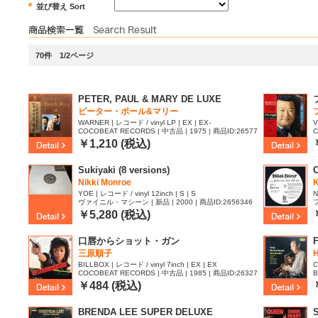
並び替え Sort
70件 1/2ページ
PETER, PAUL & MARY DE LUXE
ピーター・ポール&マリー
WARNER | レコード / vinyl LP | EX | EX-
V
COCOBEAT RECORDS | 中古品 | 1975 | 商品ID:26577
C
78
5
￥1,210 (税込)
Sukiyaki (8 versions)
Nikki Monroe
K
YOE | レコード / vinyl 12inch | S | S
N
ヴァイニル・マシーン | 新品 | 2000 | 商品ID:2656346
フ
￥5,280 (税込)
口唇からショット・ガン
F
三原順子
BILLBOX | レコード / vinyl 7inch | EX | EX
C
COCOBEAT RECORDS | 中古品 | 1985 | 商品ID:26327
B
13
￥484 (税込)
BRENDA LEE SUPER DELUXE
S