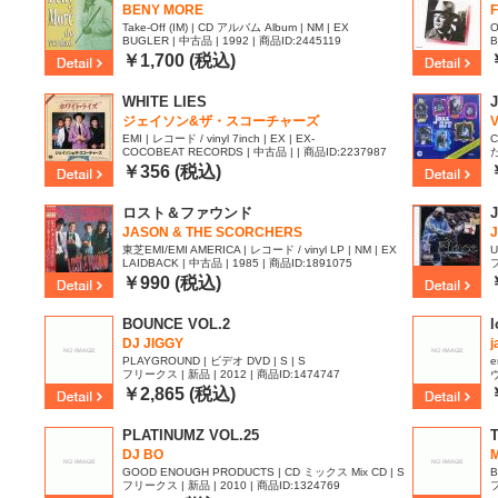
BENY MORE
Take-Off (IM) | CD アルバム Album | NM | EX
O
BUGLER | 中古品 | 1992 | 商品ID:2445119
B
￥1,700 (税込)
WHITE LIES
J
ジェイソン&ザ・スコーチャーズ
V
EMI | レコード / vinyl 7inch | EX | EX-
C
COCOBEAT RECORDS | 中古品 | | 商品ID:2237987
I
￥356 (税込)
ロスト＆ファウンド
JASON & THE SCORCHERS
東芝EMI/EMI AMERICA | レコード / vinyl LP | NM | EX
U
LAIDBACK | 中古品 | 1985 | 商品ID:1891075
フ
￥990 (税込)
BOUNCE VOL.2
l
DJ JIGGY
j
PLAYGROUND | ビデオ DVD | S | S
e
フリークス | 新品 | 2012 | 商品ID:1474747
ヴ
￥2,865 (税込)
PLATINUMZ VOL.25
T
DJ BO
GOOD ENOUGH PRODUCTS | CD ミックス Mix CD | S
B
フリークス | 新品 | 2010 | 商品ID:1324769
フ
| S