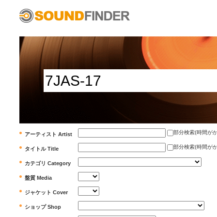
部分検索(時間がかかります)
アーティスト Artist
部分検索(時間がかかります)
タイトル Title
カテゴリ Category
盤質 Media
ジャケット Cover
ショップ Shop