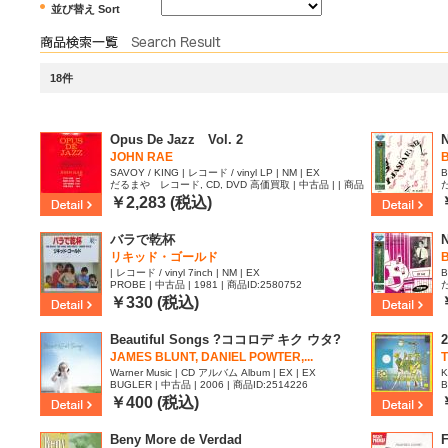
並び替え Sort
18件
Opus De Jazz Vol. 2
N
JOHN RAE
SAVOY / KING | レコード / vinyl LP | NM | EX
B
だるまや レコード, CD, DVD 高価買取 | 中古品 | | 商品
だ
ID:2637107
D
￥2,283 (税込)
バラで乾杯
リキッド・ゴールド
| レコード / vinyl 7inch | NM | EX
B
PROBE | 中古品 | 1981 | 商品ID:2580752
だ
D
￥330 (税込)
Beautiful Songs ?ココロデ キク ウタ?
2
JAMES BLUNT, DANIEL POWTER,...
Warner Music | CD アルバム Album | EX | EX
K
BUGLER | 中古品 | 2006 | 商品ID:2514226
B
￥400 (税込)
Beny More de Verdad