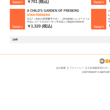
￥701 (税込)
A CHILD'S GARDEN OF FREBERG
STAN FREBERG
L
3117（当社の管理番号です）：JASMINE | レコード / vi
5
中古レコードのタチバナ | 中古品 | | 商品ID:649435
中
nyl LP | M | M
8
v
￥1,320 (税込)
18件
会社概要
プライバシー
広告掲載希望の方へ
COPYRIGHT © MATCHFI