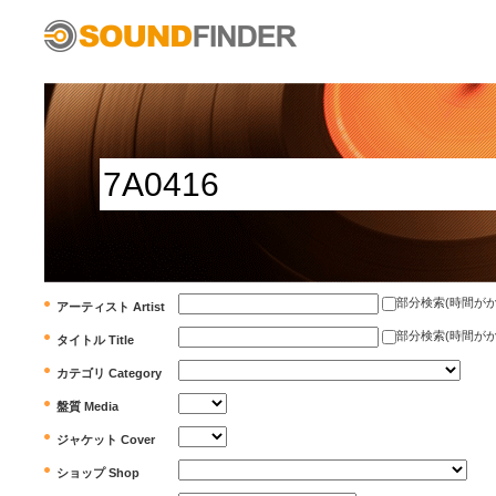
部分検索(時間がかかります)
アーティスト Artist
部分検索(時間がかかります)
タイトル Title
カテゴリ Category
盤質 Media
ジャケット Cover
ショップ Shop