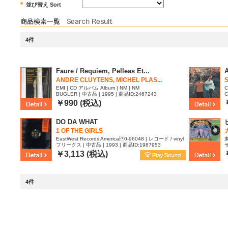
並び替え Sort
4件
Faure / Requiem, Pelleas Et...
ANDRE CLUYTENS, MICHEL PLAS...
EMI | CD アルバム Album | NM | NM
C
BUGLER | 中古品 | 1995 | 商品ID:2467243
C
￥990 (税込)
DO DA WHAT
1 OF THE GIRLS
EastWest Records America 0-96048 | レコード / vinyl
東
フリークス | 中古品 | 1993 | 商品ID:1987953
サ
12inch | EX | EX
￥3,113 (税込)
4件