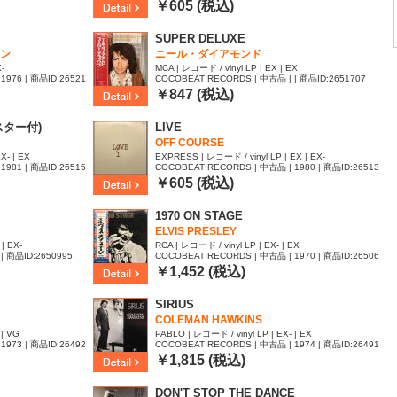
98
￥605 (税込)
SUPER DELUXE
ン
ニール・ダイアモンド
-
MCA | レコード / vinyl LP | EX | EX
1976 | 商品ID:26521
COCOBEAT RECORDS | 中古品 | | 商品ID:2651707
￥847 (税込)
ポスター付)
LIVE
OFF COURSE
X- | EX
EXPRESS | レコード / vinyl LP | EX | EX-
1981 | 商品ID:26515
COCOBEAT RECORDS | 中古品 | 1980 | 商品ID:26513
32
￥605 (税込)
1970 ON STAGE
ELVIS PRESLEY
| EX-
RCA | レコード / vinyl LP | EX- | EX
| 商品ID:2650995
COCOBEAT RECORDS | 中古品 | 1970 | 商品ID:26506
66
￥1,452 (税込)
SIRIUS
COLEMAN HAWKINS
 | VG
PABLO | レコード / vinyl LP | EX- | EX
1973 | 商品ID:26492
COCOBEAT RECORDS | 中古品 | 1974 | 商品ID:26491
71
￥1,815 (税込)
DON'T STOP THE DANCE