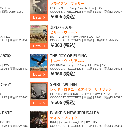
ブライアン・フェリー
X- | EX-
E'G | レコード / vinyl 12inch | EX- | EX-
| 商品ID:2649165
COCOBEAT RECORDS | 中古品 | 1985 | 商品ID:26467
67
￥605 (税込)
走れバッカルー
ビリー・ヴォーン
X- | EX-
DOT | レコード / vinyl 7inch | EX- | EX-
1987 | 商品ID:26459
COCOBEAT RECORDS | 中古品 | | 商品ID:2644795
￥363 (税込)
-1970》
THE JOY OF FLYING
トニー・ウィリアムス
 | EX-
COLUMBIA | レコード / vinyl LP | EX- | EX
1976 | 商品ID:26441
COCOBEAT RECORDS | 中古品 | 1979 | 商品ID:26426
83
￥968 (税込)
ジック
SPIRIT WITHIN
レッド・ロドニー＆アイラ・サリヴァン
X
ELEKTRA MUSICIAN | レコード / vinyl LP | VG | VG
1977 | 商品ID:26407
COCOBEAT RECORDS | 中古品 | 1982 | 商品ID:26395
31
￥605 (税込)
 ENTE...
BLAKE'S NEW JERUSALEM
ティム・ブレイク
EX | EX
EGG | レコード / vinyl LP | EX- | EX
1975 | 商品ID:26384
COCOBEAT RECORDS | 中古品 | 1978 | 商品ID:26384