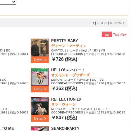
|
1
|
2
|
3
|
4
|
5
|
NEXT>
PRETTY BABY
ディーン・マーティン
EX | EX
CAPITOL | レコード / vinyl LP | EX | VG
1968 | 商品ID:26614
COCOBEAT RECORDS | 中古品 | 1975 | 商品ID:26608
07
￥726 (税込)
HELLO! = ハロー！
オズモンド・ブラザーズ
| EX
DENON | レコード / vinyl LP | EX- | VG
1978 | 商品ID:26608
COCOBEAT RECORDS | 中古品 | 1970 | 商品ID:26607
77
￥363 (税込)
REFLECTION 18
サラ・ヴォーン
 | EX-
MERCURY | レコード / vinyl LP | EX- | EX-
1981 | 商品ID:26602
COCOBEAT RECORDS | 中古品 | 1975 | 商品ID:26585
45
￥847 (税込)
E TO ME
SEARCHPARTY