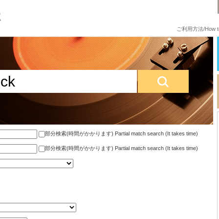
ご利用方法/How to
部分検索(時間がかかります) Partial match search (It takes time)
部分検索(時間がかかります) Partial match search (It takes time)