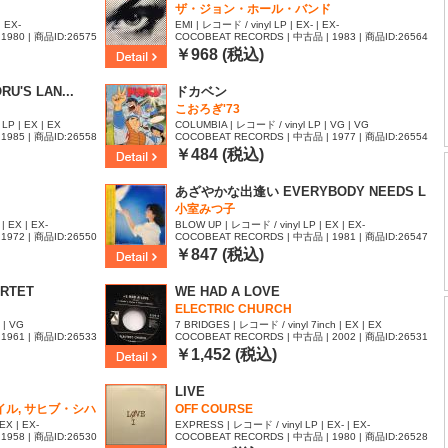
ザ・ジョン・ホール・バンド
| EX-
EMI | レコード / vinyl LP | EX- | EX-
1980 | 商品ID:26575
COCOBEAT RECORDS | 中古品 | 1983 | 商品ID:26564
85
￥968 (税込)
U'S LAN...
ドカベン
こおろぎ'73
LP | EX | EX
COLUMBIA | レコード / vinyl LP | VG | VG
1985 | 商品ID:26558
COCOBEAT RECORDS | 中古品 | 1977 | 商品ID:26554
81
￥484 (税込)
あざやかな出逢い EVERYBODY NEEDS L
OVE
小室みつ子
| EX | EX-
BLOW UP | レコード / vinyl LP | EX | EX-
1972 | 商品ID:26550
COCOBEAT RECORDS | 中古品 | 1981 | 商品ID:26547
44
￥847 (税込)
ARTET
WE HAD A LOVE
ELECTRIC CHURCH
 | VG
7 BRIDGES | レコード / vinyl 7inch | EX | EX
1961 | 商品ID:26533
COCOBEAT RECORDS | 中古品 | 2002 | 商品ID:26531
34
￥1,452 (税込)
LIVE
イル, サヒブ・シハ
OFF COURSE
EX | EX-
EXPRESS | レコード / vinyl LP | EX- | EX-
1958 | 商品ID:26530
COCOBEAT RECORDS | 中古品 | 1980 | 商品ID:26528