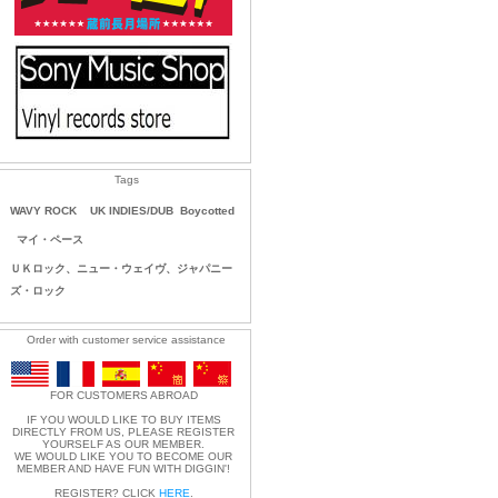
Tags
WAVY ROCK
UK INDIES/DUB
Boycotted
マイ・ペース
ＵＫロック、ニュー・ウェイヴ、ジャパニー
ズ・ロック
Order with customer service assistance
FOR CUSTOMERS ABROAD
IF YOU WOULD LIKE TO BUY ITEMS
DIRECTLY FROM US, PLEASE REGISTER
YOURSELF AS OUR MEMBER.
WE WOULD LIKE YOU TO BECOME OUR
MEMBER AND HAVE FUN WITH DIGGIN'!
REGISTER? CLICK
HERE
.