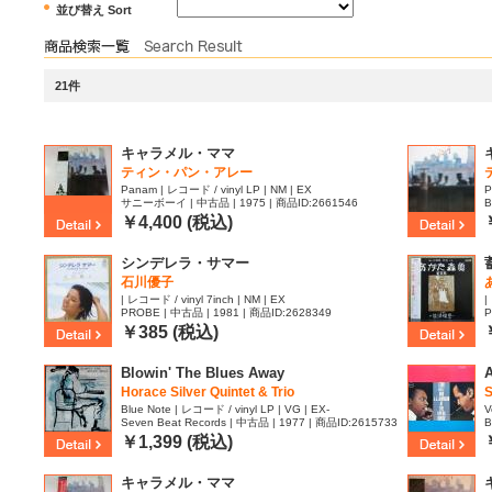
並び替え Sort
21件
キャラメル・ママ
ティン・パン・アレー
Panam | レコード / vinyl LP | NM | EX
P
サニーボーイ | 中古品 | 1975 | 商品ID:2661546
B
￥4,400 (税込)
シンデレラ・サマー
石川優子
| レコード / vinyl 7inch | NM | EX
|
PROBE | 中古品 | 1981 | 商品ID:2628349
P
￥385 (税込)
Blowin' The Blues Away
A
Horace Silver Quintet & Trio
S
Blue Note | レコード / vinyl LP | VG | EX-
V
Seven Beat Records | 中古品 | 1977 | 商品ID:2615733
B
￥1,399 (税込)
キャラメル・ママ