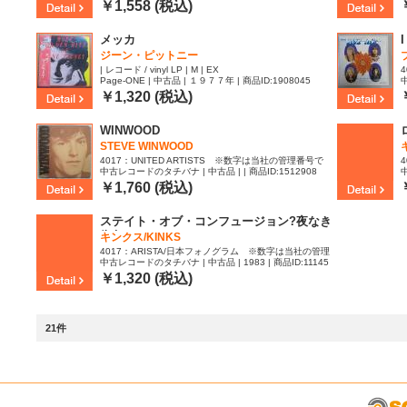
ID:2362464
4
￥1,558 (税込)
メッカ
ジーン・ピットニー
| レコード / vinyl LP | M | EX
Page-ONE | 中古品 | １９７７年 | 商品ID:1908045
中
す
6
￥1,320 (税込)
WINWOOD
STEVE WINWOOD
4017：UNITED ARTISTS ※数字は当社の管理番号で
中古レコードのタチバナ | 中古品 | | 商品ID:1512908
中
す | レコード / vinyl LP | EX | NM
番
9
￥1,760 (税込)
ステイト・オブ・コンフュージョン?夜なき
街角
キンクス/KINKS
4017：ARISTA/日本フォノグラム ※数字は当社の管理
中古レコードのタチバナ | 中古品 | 1983 | 商品ID:11145
番号です | レコード / vinyl LP | NM | NM
96
￥1,320 (税込)
21件