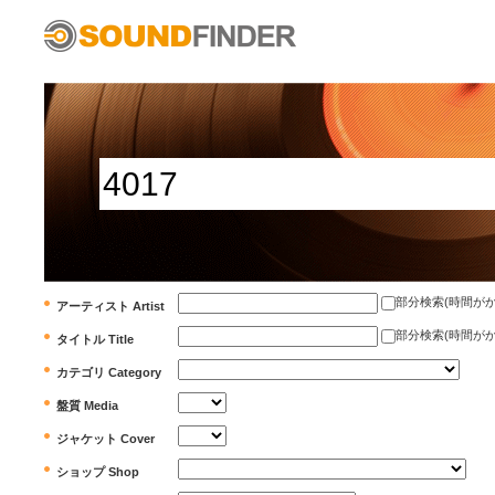
部分検索(時間がかかります)
アーティスト Artist
部分検索(時間がかかります)
タイトル Title
カテゴリ Category
盤質 Media
ジャケット Cover
ショップ Shop