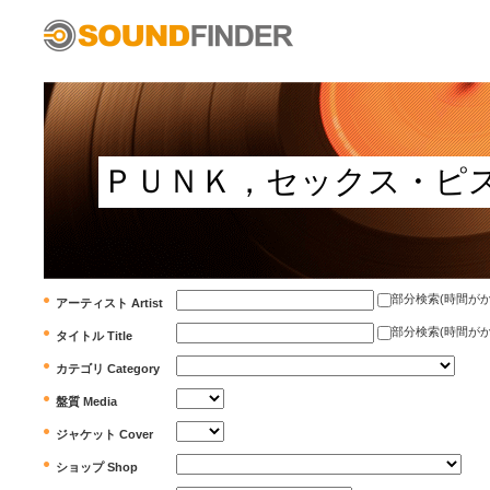
部分検索(時間がかかります)
アーティスト Artist
部分検索(時間がかかります)
タイトル Title
カテゴリ Category
盤質 Media
ジャケット Cover
ショップ Shop