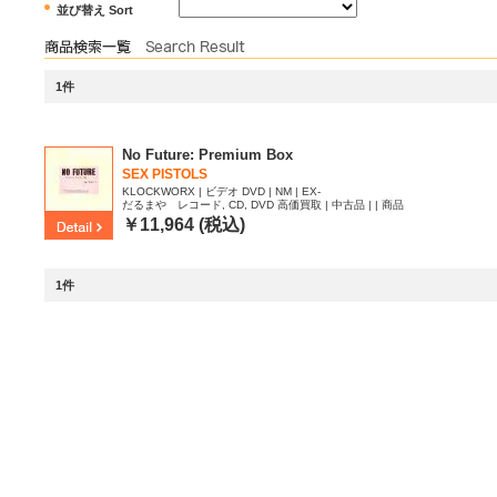
並び替え Sort
1件
No Future: Premium Box
SEX PISTOLS
KLOCKWORX | ビデオ DVD | NM | EX-
だるまや レコード, CD, DVD 高価買取 | 中古品 | | 商品
ID:2462683
￥11,964 (税込)
1件