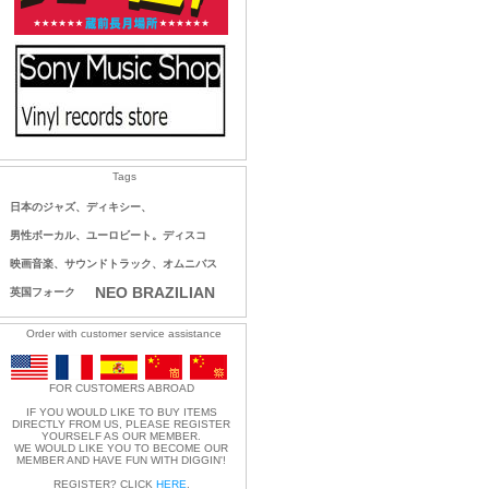
Tags
日本のジャズ、ディキシー、
男性ボーカル、ユーロビート。ディスコ
映画音楽、サウンドトラック、オムニバス
NEO BRAZILIAN
英国フォーク
Order with customer service assistance
FOR CUSTOMERS ABROAD
IF YOU WOULD LIKE TO BUY ITEMS
DIRECTLY FROM US, PLEASE REGISTER
YOURSELF AS OUR MEMBER.
WE WOULD LIKE YOU TO BECOME OUR
MEMBER AND HAVE FUN WITH DIGGIN'!
REGISTER? CLICK
HERE
.