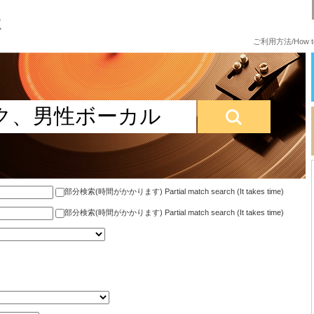
ご利用方法/How to
部分検索(時間がかかります) Partial match search (It takes time)
部分検索(時間がかかります) Partial match search (It takes time)