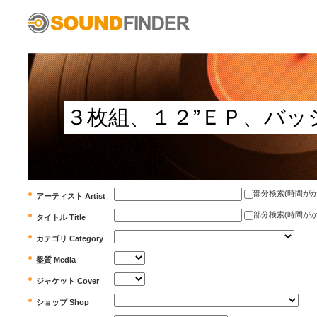
部分検索(時間がかかります)
アーティスト Artist
部分検索(時間がかかります)
タイトル Title
カテゴリ Category
盤質 Media
ジャケット Cover
ショップ Shop