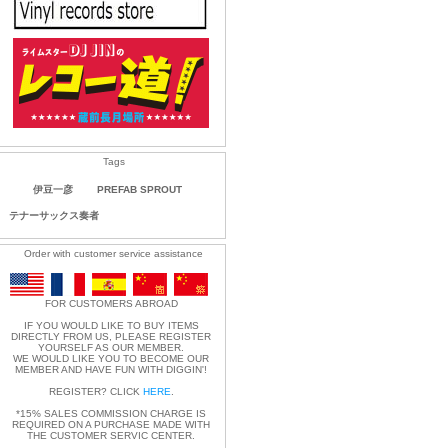
Tags
伊豆一彦
PREFAB SPROUT
テナーサックス奏者
Order with customer service assistance
FOR CUSTOMERS ABROAD
IF YOU WOULD LIKE TO BUY ITEMS
DIRECTLY FROM US, PLEASE REGISTER
YOURSELF AS OUR MEMBER.
WE WOULD LIKE YOU TO BECOME OUR
MEMBER AND HAVE FUN WITH DIGGIN'!
REGISTER? CLICK
HERE
.
*15% SALES COMMISSION CHARGE IS
REQUIRED ON A PURCHASE MADE WITH
THE CUSTOMER SERVIC CENTER.