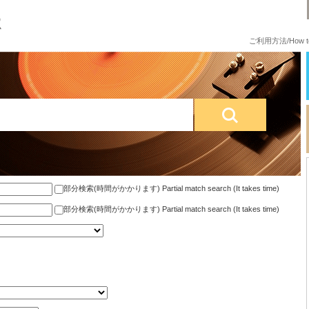
ご利用方法/How to
部分検索(時間がかかります) Partial match search (It takes time)
部分検索(時間がかかります) Partial match search (It takes time)