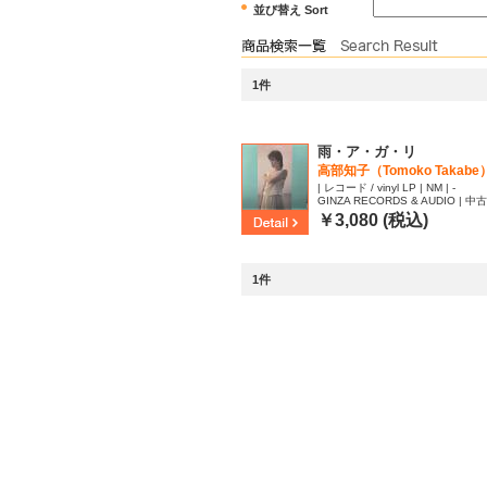
並び替え Sort
1件
雨・ア・ガ・リ
高部知子（Tomoko Takabe
| レコード / vinyl LP | NM | -
GINZA RECORDS & AUDIO | 中古品
69522
￥3,080 (税込)
1件