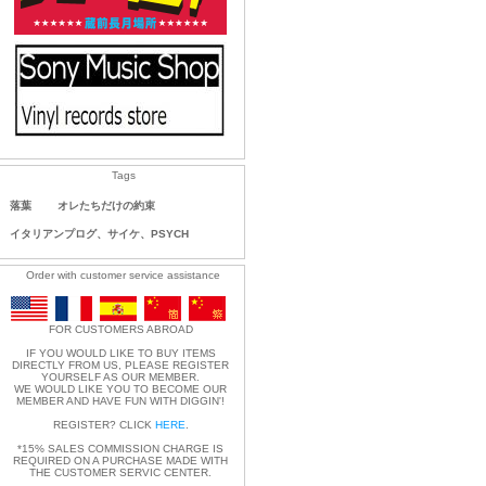
Tags
落葉
オレたちだけの約束
イタリアンプログ、サイケ、PSYCH
Order with customer service assistance
FOR CUSTOMERS ABROAD
IF YOU WOULD LIKE TO BUY ITEMS
DIRECTLY FROM US, PLEASE REGISTER
YOURSELF AS OUR MEMBER.
WE WOULD LIKE YOU TO BECOME OUR
MEMBER AND HAVE FUN WITH DIGGIN'!
REGISTER? CLICK
HERE
.
*15% SALES COMMISSION CHARGE IS
REQUIRED ON A PURCHASE MADE WITH
THE CUSTOMER SERVIC CENTER.