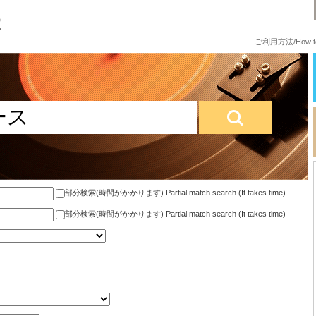
ご利用方法/How to
部分検索(時間がかかります) Partial match search (It takes time)
部分検索(時間がかかります) Partial match search (It takes time)