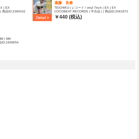
遠藤 良春
X | EX
TEICHIKU | レコード / vinyl 7inch | EX | EX
| 商品ID:2380432
COCOBEAT RECORDS | 中古品 | | 商品ID:2061872
￥440 (税込)
NM | NM
ID:1939654