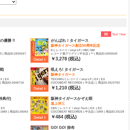
優勝 !!
がんばれ！タイガース
阪神タイガース創立50周年記念
Ki | レコード / vinyl LP | NM | NM
| 商品ID:2650047
レコード屋グリグリ | 中古品 | ** | 商品ID:2650045
￥3,278 (税込)
戦
吼えろ! タイガース
阪神タイガース
X | EX
TEICHIKU | レコード / vinyl LP | EX | EX
| 商品ID:2649719
COCOBEAT RECORDS | 中古品 | | 商品ID:2623783
￥1,210 (税込)
特典付)
阪神タイガースかぞえ唄
道上洋三
| EX
CBS | レコード / vinyl 7inch | EX- | EX
1985 | 商品ID:26063
COCOBEAT RECORDS | 中古品 | 1985 | 商品ID:25229
78
￥484 (税込)
GO! GO! 掛布