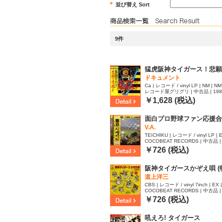
並び替え Sort
9件
猛虎阪神タイガース！悲願の
ドキュメント
Ca | レコード / vinyl LP | NM | NM
レコード屋グリグリ | 中古品 | 1985 
￥1,628 (税込)
面白プロ野球ファン応援合
V.A.
TEICHIKU | レコード / vinyl LP | E
COCOBEAT RECORDS | 中古品 | 
￥726 (税込)
阪神タイガースかぞえ唄 (
道上洋三
CBS | レコード / vinyl 7inch | EX 
COCOBEAT RECORDS | 中古品 | 
66
￥726 (税込)
吼えろ! タイガース