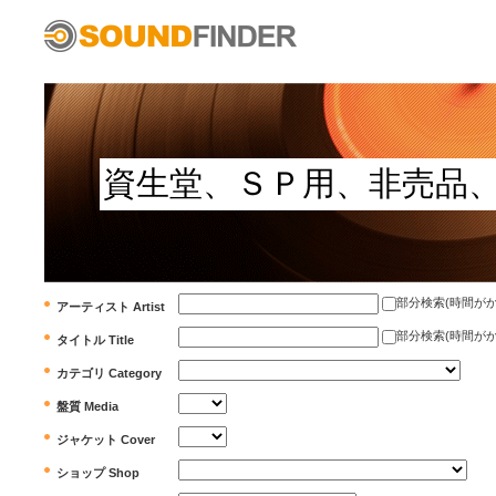
部分検索(時間がかかります)
アーティスト Artist
部分検索(時間がかかります)
タイトル Title
カテゴリ Category
盤質 Media
ジャケット Cover
ショップ Shop