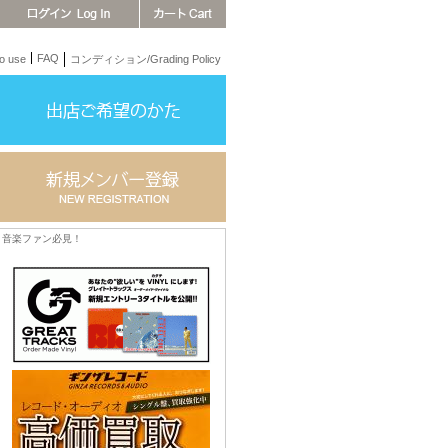
FAQ
 use
コンディション/Grading Policy
音楽ファン必見！