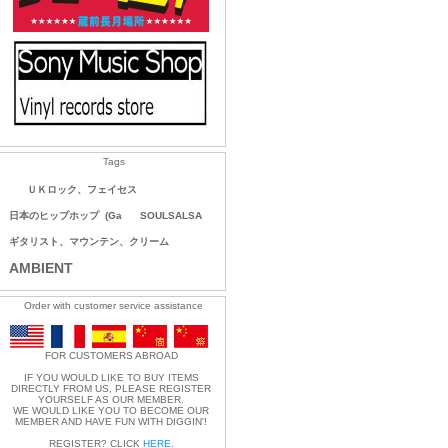
Tags
ＵＫロック、フェイセス
日本のヒップホップ
(Ga
SOULSALSA
ギタリスト、マウンテン、クリーム
AMBIENT
Order with customer service assistance
FOR CUSTOMERS ABROAD
IF YOU WOULD LIKE TO BUY ITEMS
DIRECTLY FROM US, PLEASE REGISTER
YOURSELF AS OUR MEMBER.
WE WOULD LIKE YOU TO BECOME OUR
MEMBER AND HAVE FUN WITH DIGGIN'!
REGISTER? CLICK
HERE
.