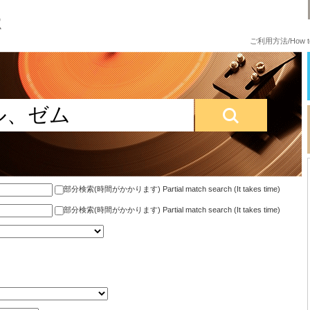
ご利用方法/How to
部分検索(時間がかかります) Partial match search (It takes time)
部分検索(時間がかかります) Partial match search (It takes time)