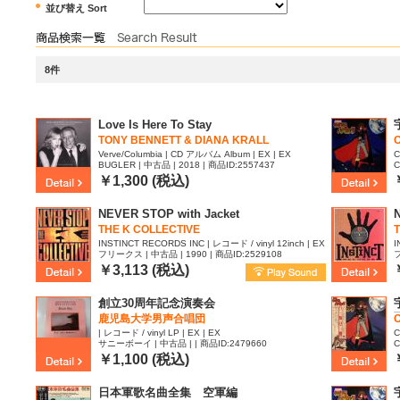
並び替え Sort
8件
Love Is Here To Stay
TONY BENNETT & DIANA KRALL
O
Verve/Columbia | CD アルバム Album | EX | EX
C
BUGLER | 中古品 | 2018 | 商品ID:2557437
C
8
￥1,300 (税込)
NEVER STOP with Jacket
THE K COLLECTIVE
INSTINCT RECORDS INC | レコード / vinyl 12inch | EX
I
フリークス | 中古品 | 1990 | 商品ID:2529108
フ
| EX
| 
￥3,113 (税込)
創立30周年記念演奏会
鹿児島大学男声合唱団
O
| レコード / vinyl LP | EX | EX
C
サニーボーイ | 中古品 | | 商品ID:2479660
C
6
￥1,100 (税込)
日本軍歌名曲全集 空軍編