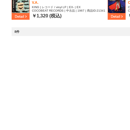
V.A.
O
KING | レコード / vinyl LP | EX- | EX
C
COCOBEAT RECORDS | 中古品 | 1967 | 商品ID:21341
C
47
8
￥1,320 (税込)
8件