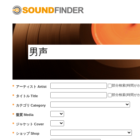
部分検索(時間がかかります)
アーティスト Artist
部分検索(時間がかかります)
タイトル Title
カテゴリ Category
盤質 Media
ジャケット Cover
ショップ Shop