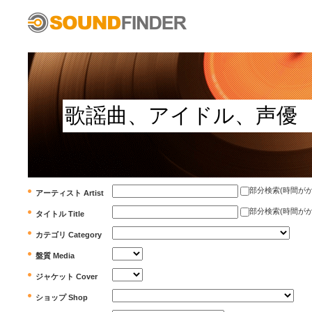
部分検索(時間がかかります)
アーティスト Artist
部分検索(時間がかかります)
タイトル Title
カテゴリ Category
盤質 Media
ジャケット Cover
ショップ Shop