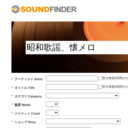
部分検索(時間がかかります)
アーティスト Artist
部分検索(時間がかかります)
タイトル Title
カテゴリ Category
盤質 Media
ジャケット Cover
ショップ Shop