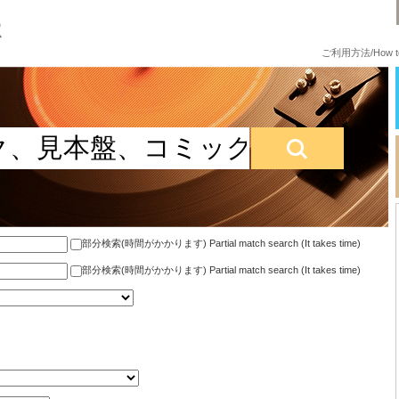
ご利用方法/How to
部分検索(時間がかかります) Partial match search (It takes time)
部分検索(時間がかかります) Partial match search (It takes time)