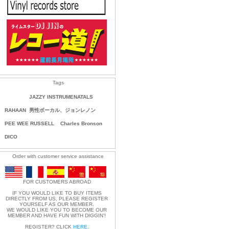
Tags
JAZZY INSTRUMENATALS
RAHAAN
男性ボーカル、ジョンレノン
PEE WEE RUSSELL
Charles Bronson
DICO
Order with customer service assistance
FOR CUSTOMERS ABROAD
IF YOU WOULD LIKE TO BUY ITEMS
DIRECTLY FROM US, PLEASE REGISTER
YOURSELF AS OUR MEMBER.
WE WOULD LIKE YOU TO BECOME OUR
MEMBER AND HAVE FUN WITH DIGGIN'!
REGISTER? CLICK
HERE
.