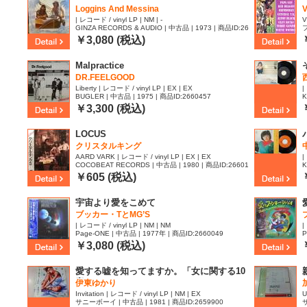
Loggins And Messina
V
| レコード / vinyl LP | NM | -
V
GINZA RECORDS & AUDIO | 中古品 | 1973 | 商品ID:26
フ
60570
￥3,080 (税込)
Malpractice
DR.FEELGOOD
Liberty | レコード / vinyl LP | EX | EX
|
BUGLER | 中古品 | 1975 | 商品ID:2660457
K
￥3,300 (税込)
LOCUS
クリスタルキング
AARD VARK | レコード / vinyl LP | EX | EX
|
COCOBEAT RECORDS | 中古品 | 1980 | 商品ID:26601
K
42
￥605 (税込)
宇宙より愛をこめて
ブッカー・TとMG’S
| レコード / vinyl LP | NM | NM
|
Page-ONE | 中古品 | 1977年 | 商品ID:2660049
P
￥3,080 (税込)
愛する嘘を知ってますか。「女に関する10
章」
伊東ゆかり
Invitation | レコード / vinyl LP | NM | EX
U
サニーボーイ | 中古品 | 1981 | 商品ID:2659900
サ