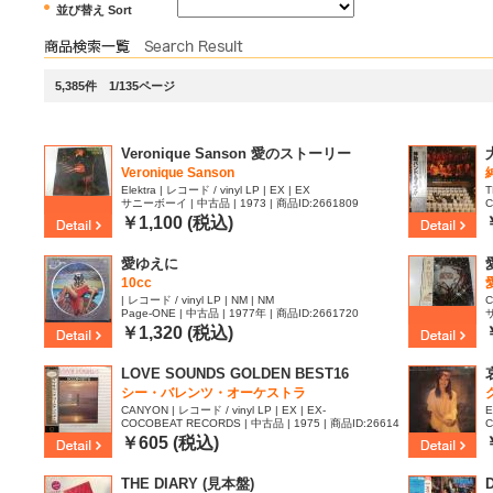
並び替え Sort
5,385件 1/135ページ
Veronique Sanson 愛のストーリー
Veronique Sanson
Elektra | レコード / vinyl LP | EX | EX
T
サニーボーイ | 中古品 | 1973 | 商品ID:2661809
C
8
￥1,100 (税込)
愛ゆえに
10cc
| レコード / vinyl LP | NM | NM
C
Page-ONE | 中古品 | 1977年 | 商品ID:2661720
サ
￥1,320 (税込)
LOVE SOUNDS GOLDEN BEST16
シー・バレンツ・オーケストラ
CANYON | レコード / vinyl LP | EX | EX-
E
COCOBEAT RECORDS | 中古品 | 1975 | 商品ID:26614
C
20
8
￥605 (税込)
THE DIARY (見本盤)