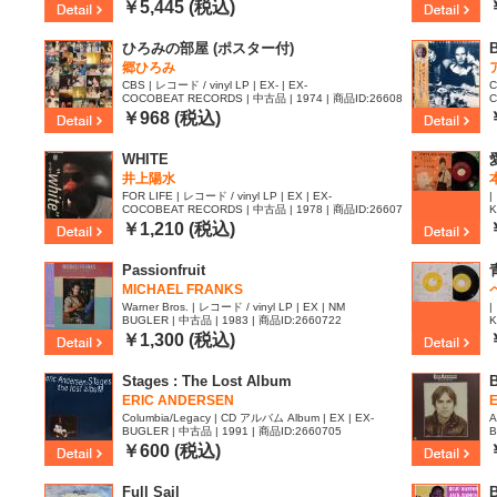
37
3
￥5,445 (税込)
ひろみの部屋 (ポスター付)
郷ひろみ
CBS | レコード / vinyl LP | EX- | EX-
C
COCOBEAT RECORDS | 中古品 | 1974 | 商品ID:26608
C
16
8
￥968 (税込)
WHITE
井上陽水
FOR LIFE | レコード / vinyl LP | EX | EX-
|
COCOBEAT RECORDS | 中古品 | 1978 | 商品ID:26607
K
36
￥1,210 (税込)
Passionfruit
MICHAEL FRANKS
Warner Bros. | レコード / vinyl LP | EX | NM
|
BUGLER | 中古品 | 1983 | 商品ID:2660722
K
￥1,300 (税込)
Stages : The Lost Album
B
ERIC ANDERSEN
Columbia/Legacy | CD アルバム Album | EX | EX-
A
BUGLER | 中古品 | 1991 | 商品ID:2660705
B
￥600 (税込)
Full Sail