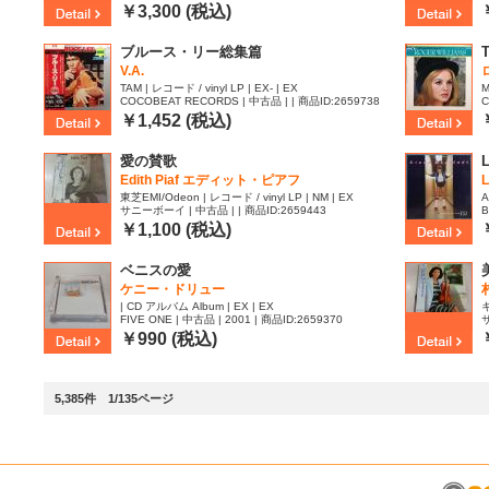
￥3,300 (税込)
ブルース・リー総集篇
V.A.
TAM | レコード / vinyl LP | EX- | EX
M
COCOBEAT RECORDS | 中古品 | | 商品ID:2659738
C
￥1,452 (税込)
愛の賛歌
L
Edith Piaf エディット・ピアフ
東芝EMI/Odeon | レコード / vinyl LP | NM | EX
A
サニーボーイ | 中古品 | | 商品ID:2659443
B
￥1,100 (税込)
ベニスの愛
ケニー・ドリュー
| CD アルバム Album | EX | EX
キ
FIVE ONE | 中古品 | 2001 | 商品ID:2659370
サ
￥990 (税込)
5,385件 1/135ページ