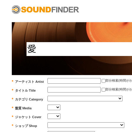
部分検索(時間がかかります)
アーティスト Artist
部分検索(時間がかかります)
タイトル Title
カテゴリ Category
盤質 Media
ジャケット Cover
ショップ Shop