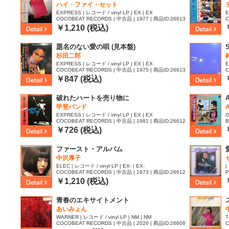
ハイ・ファイ・セット
EXPRESS | レコード / vinyl LP | EX | EX
E
COCOBEAT RECORDS | 中古品 | 1977 | 商品ID:26613
C
81
8
￥1,210 (税込)
題名のない愛の唄 (見本盤)
杉田二郎
EXPRESS | レコード / vinyl LP | EX | EX
E
COCOBEAT RECORDS | 中古品 | 1975 | 商品ID:26613
C
77
7
￥847 (税込)
破れたハートを売り物に
甲斐バンド
EXPRESS | レコード / vinyl LP | EX | EX
O
COCOBEAT RECORDS | 中古品 | 1981 | 商品ID:26612
B
67
￥726 (税込)
ファースト・アルバム
中沢厚子
ELEC | レコード / vinyl LP | EX- | EX-
|
COCOBEAT RECORDS | 中古品 | 1973 | 商品ID:26612
P
56
￥1,210 (税込)
青春のエキサイトメント
あいみょん
WARNER | レコード / vinyl LP | NM | NM
T
COCOBEAT RECORDS | 中古品 | 2026 | 商品ID:26608
C