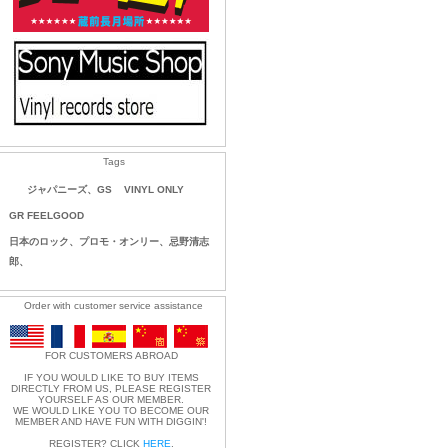
Tags
ジャパニーズ、GS
VINYL ONLY
GR FEELGOOD
日本のロック、プロモ・オンリー、忌野清志
郎、
Order with customer service assistance
FOR CUSTOMERS ABROAD
IF YOU WOULD LIKE TO BUY ITEMS
DIRECTLY FROM US, PLEASE REGISTER
YOURSELF AS OUR MEMBER.
WE WOULD LIKE YOU TO BECOME OUR
MEMBER AND HAVE FUN WITH DIGGIN'!
REGISTER? CLICK
HERE
.