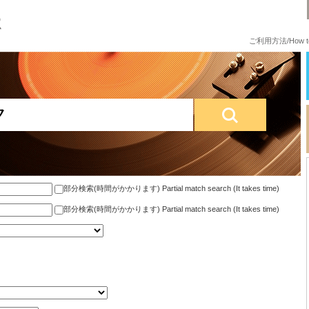
ご利用方法/How to
部分検索(時間がかかります) Partial match search (It takes time)
部分検索(時間がかかります) Partial match search (It takes time)