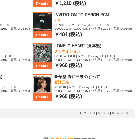
17
￥1,210 (税込)
INVITATION TO DENON PCM
V.A.
X | EX
DENON | レコード / vinyl LP | EX | EX
1981 | 商品ID:26608
COCOBEAT RECORDS | 中古品 | 1975 | 商品ID:26608
52
￥484 (税込)
LONELY HEART (見本盤)
クリエイション
| - | EX
EAST WORLD | レコード / vinyl LP | EX | EX
1982 | 商品ID:26608
COCOBEAT RECORDS | 中古品 | 1981 | 商品ID:26608
29
￥968 (税込)
)
豪華盤 青江三奈のすべて
青江三奈
 | EX | EX
VICTOR | レコード / vinyl LP | EX- | EX
1982 | 商品ID:26608
COCOBEAT RECORDS | 中古品 | 1972 | 商品ID:26608
17
￥968 (税込)
|
1
|
2
|
3
|
4
|
5
|
6
|
7
|
8
|
9
|
NEXT>