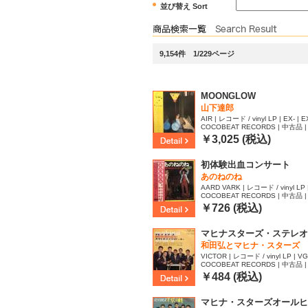
並び替え Sort
9,154件 1/229ページ
MOONGLOW
山下達郎
AIR | レコード / vinyl LP | EX- | E
COCOBEAT RECORDS | 中古品 | 
￥3,025 (税込)
初体験出血コンサート
あのねのね
AARD VARK | レコード / vinyl LP |
COCOBEAT RECORDS | 中古品 | 
63
￥726 (税込)
マヒナスターズ・ステレオ
4集
和田弘とマヒナ・スターズ
VICTOR | レコード / vinyl LP | VG 
COCOBEAT RECORDS | 中古品 | 
08
￥484 (税込)
マヒナ・スターズオールヒ