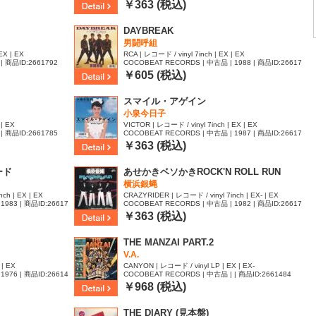
93
￥363 (税込)
DAYBREAK
男闘呼組
EX | EX
RCA | レコード / vinyl 7inch | EX | EX
| 商品ID:2661792
COCOBEAT RECORDS | 中古品 | 1988 | 商品ID:26617
90
￥605 (税込)
スマイル・アゲイン
小泉今日子
 | EX
VICTOR | レコード / vinyl 7inch | EX | EX
| 商品ID:2661785
COCOBEAT RECORDS | 中古品 | 1987 | 商品ID:26617
81
￥363 (税込)
ード
あせかきベソかきROCK'N ROLL RUN
横浜銀蝿
ch | EX | EX
CRAZYRIDER | レコード / vinyl 7inch | EX- | EX
1983 | 商品ID:26617
COCOBEAT RECORDS | 中古品 | 1982 | 商品ID:26617
73
￥363 (税込)
THE MANZAI PART.2
V.A.
 | EX
CANYON | レコード / vinyl LP | EX | EX-
1976 | 商品ID:26614
COCOBEAT RECORDS | 中古品 | | 商品ID:2661484
￥968 (税込)
）
THE DIARY (見本盤)