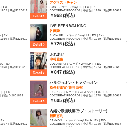
アグネス・チャン
 | EX
SMS | レコード / vinyl LP | EX | EX
1962 | 商品ID:26619
COCOBEAT RECORDS | 中古品 | 1980 | 商品ID:26619
04
￥968 (税込)
I'VE BEEN WALKING
佐藤隆
- | EX
BLOW UP | レコード / vinyl LP | EX | EX-
1969 | 商品ID:26619
COCOBEAT RECORDS | 中古品 | 1980 | 商品ID:26618
99
￥726 (税込)
ふれあい
中村雅俊
X- | EX
COLUMBIA | レコード / vinyl LP | - | EX
1978 | 商品ID:26618
COCOBEAT RECORDS | 中古品 | 1974 | 商品ID:26618
57
￥847 (税込)
ハルジョオン・ヒメジョオン
松任谷由実 (荒井由実)
 - | EX
EXPRESS | レコード / vinyl 7inch | EX- | EX-
| 商品ID:2661828
COCOBEAT RECORDS | 中古品 | 1978 | 商品ID:26617
96
￥605 (税込)
内緒で浪漫映画(ラブ・ストーリー)
新田恵利
| EX
CANYON | レコード / vinyl 7inch | EX | EX-
1987 | 商品ID:26617
COCOBEAT RECORDS | 中古品 | 1986 | 商品ID:26617