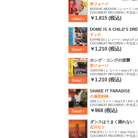
所ジョージ
BOOGIE WOOGIE | レコード / vinyl
COCOBEAT RECORDS | 中古品 | 
47
￥1,815 (税込)
DOME IS A CHILD’S DRE
ティナ
EXPRESS | レコード / vinyl LP | E
COCOBEAT RECORDS | 中古品 | 
80
￥1,210 (税込)
ホング・コングの逆襲
所ジョージ
CANYON | レコード / vinyl LP | EX
COCOBEAT RECORDS | 中古品 | 
63
￥1,210 (税込)
SHAKE IT PARADISE
久保田利伸
CBS | レコード / vinyl LP | EX- | 
COCOBEAT RECORDS | 中古品 | 
57
￥968 (税込)
ダンスはうまく踊れない
石川セリ
PHILIPS | レコード / vinyl 7inch |
COCOBEAT RECORDS | 中古品 | 