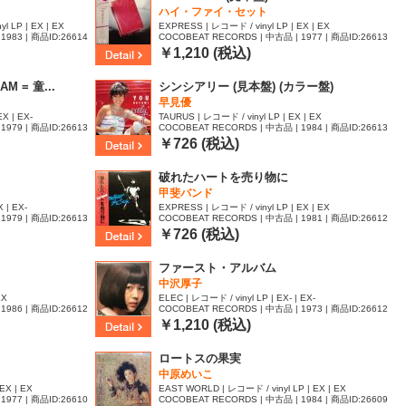
ハイ・ファイ・セット
 LP | EX | EX
EXPRESS | レコード / vinyl LP | EX | EX
1983 | 商品ID:26614
COCOBEAT RECORDS | 中古品 | 1977 | 商品ID:26613
81
￥1,210 (税込)
AM = 童...
シンシアリー (見本盤) (カラー盤)
早見優
X | EX-
TAURUS | レコード / vinyl LP | EX | EX
1979 | 商品ID:26613
COCOBEAT RECORDS | 中古品 | 1984 | 商品ID:26613
76
￥726 (税込)
破れたハートを売り物に
甲斐バンド
 | EX-
EXPRESS | レコード / vinyl LP | EX | EX
1979 | 商品ID:26613
COCOBEAT RECORDS | 中古品 | 1981 | 商品ID:26612
67
￥726 (税込)
ファースト・アルバム
中沢厚子
EX
ELEC | レコード / vinyl LP | EX- | EX-
1986 | 商品ID:26612
COCOBEAT RECORDS | 中古品 | 1973 | 商品ID:26612
56
￥1,210 (税込)
ロートスの果実
中原めいこ
 EX | EX
EAST WORLD | レコード / vinyl LP | EX | EX
1977 | 商品ID:26610
COCOBEAT RECORDS | 中古品 | 1984 | 商品ID:26609