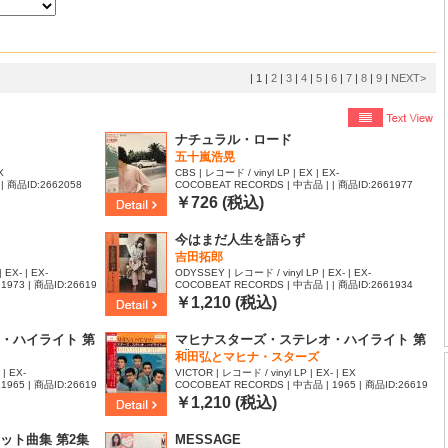
|
1
|
2
|
3
|
4
|
5
|
6
|
7
|
8
|
9
|
NEXT>
ナチュラル・ロード
五十嵐浩晃
X
CBS | レコード / vinyl LP | EX | EX-
| 商品ID:2662058
COCOBEAT RECORDS | 中古品 | | 商品ID:2661977
￥726 (税込)
今はまだ人生を語らず
吉田拓郎
 EX- | EX-
ODYSSEY | レコード / vinyl LP | EX- | EX-
1973 | 商品ID:26619
COCOBEAT RECORDS | 中古品 | | 商品ID:2661934
￥1,210 (税込)
・ハイライト 第
マヒナスターズ・ステレオ・ハイライト 第
6集
和田弘とマヒナ・スターズ
| EX-
VICTOR | レコード / vinyl LP | EX- | EX
1965 | 商品ID:26619
COCOBEAT RECORDS | 中古品 | 1965 | 商品ID:26619
07
￥1,210 (税込)
ット曲集 第2集
MESSAGE