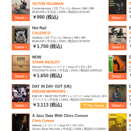
VICTOR FELDMAN
Contemporary | CD アルバム Album | NM | NM
A
BUGLER | 中古品 | 1958 | 商品ID:2416162
B
￥990 (税込)
Hot Rail
B
CALEXICO
J
Saidera | CD アルバム Album | NM | NM
J
BUGLER | 中古品 | 2000 | 商品ID:2376520
C
2
￥1,700 (税込)
NOW
STARK REALITY
Stones Throw | レコード / vinyl LP | EX | EX
C
COCONUTS DISK | 中古品 | 2003 | 商品ID:2306118
C
￥1,650 (税込)
DAY IN DAY OUT (UK)
O
DREAM WARRIORS
W
EMI UK / BEAT FACTORY | レコード / vinyl 12inch | EX
B
フリークス | 中古品 | 1994 | 商品ID:2203948
S
| EX
￥3,113 (税込)
A Jazz Date With Chris Connor
Chris Connor
Atlantic | レコード / vinyl LP | VG | EX-
B
Seven Beat Records | 中古品 | 1958 | 商品ID:2120900
C