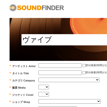
部分検索(時間がかかります)
アーティスト Artist
部分検索(時間がかかります)
タイトル Title
カテゴリ Category
盤質 Media
ジャケット Cover
ショップ Shop