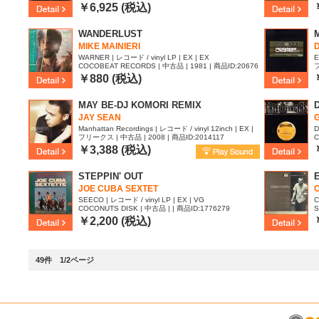
3
￥6,925 (税込)
WANDERLUST
MIKE MAINIERI
D
WARNER | レコード / vinyl LP | EX | EX
E
COCOBEAT RECORDS | 中古品 | 1981 | 商品ID:20676
フ
| 
75
￥880 (税込)
MAY BE-DJ KOMORI REMIX
JAY SEAN
Manhattan Recordings | レコード / vinyl 12inch | EX |
D
フリークス | 中古品 | 2008 | 商品ID:2014117
C
EX
￥3,388 (税込)
STEPPIN' OUT
E
JOE CUBA SEXTET
C
SEECO | レコード / vinyl LP | EX | VG
C
COCONUTS DISK | 中古品 | | 商品ID:1776279
S
￥2,200 (税込)
49件 1/2ページ