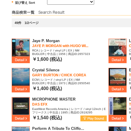
並び替え Sort
49件 1/2ページ
Jaye P. Morgan
L
JAYE P. MORGAN with HUGO WI...
RCA | レコード / vinyl LP | EX | NM
C
BUGLER | 中古品 | 1956 | 商品ID:2657323
B
￥1,600 (税込)
Crystal Silence
E
GARY BURTON / CHICK COREA
ECM | レコード / vinyl LP | EX | NM
E
BUGLER | 中古品 | 1973 | 商品ID:2650540
B
￥1,400 (税込)
MICROPHONE MASTER
D
DAS EFX
EastWest Records America | レコード / vinyl 12inch | E
R
フリークス | 中古品 | 1995 | 商品ID:2619295
B
X | -
￥1,540 (税込)
Perform A Tribute To Cliffo...
M