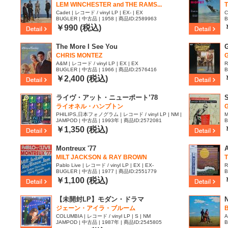
LEM WINCHESTER and THE RAMS...
Cadet | レコード / vinyl LP | EX- | EX
C
BUGLER | 中古品 | 1958 | 商品ID:2589963
B
￥990 (税込)
The More I See You
G
CHRIS MONTEZ
A&M | レコード / vinyl LP | EX | EX
R
BUGLER | 中古品 | 1966 | 商品ID:2576416
B
￥2,400 (税込)
ライヴ・アット・ニューポート’78
S
ライオネル・ハンプトン
G
PHILIPS,日本フォノグラム | レコード / vinyl LP | NM |
M
JAMPOD | 中古品 | 1993年 | 商品ID:2572081
B
M
￥1,350 (税込)
Montreux '77
A
MILT JACKSON & RAY BROWN
T
Pablo Live | レコード / vinyl LP | EX | EX-
R
BUGLER | 中古品 | 1977 | 商品ID:2551779
B
￥1,100 (税込)
【未開封LP】モダン・ドラマ
N
ジェーン・アイラ・ブルーム
COLUMBIA | レコード / vinyl LP | S | NM
A
JAMPOD | 中古品 | 1987年 | 商品ID:2545805
B