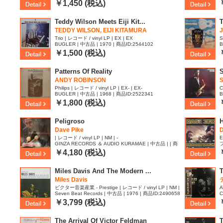
￥1,450 (税込)
Teddy Wilson Meets Eiji Kit...
TEDDY WILSON, EIJI KITAMURA
J
Trio | レコード / vinyl LP | EX | EX
S
BUGLER | 中古品 | 1970 | 商品ID:2544102
B
￥1,500 (税込)
Patterns Of Reality
S
ANDY ROBINSON
Philips | レコード / vinyl LP | EX- | EX-
C
BUGLER | 中古品 | 1968 | 商品ID:2522341
B
￥1,800 (税込)
Peligroso
Dave Pike
| レコード / vinyl LP | NM | -
E
GINZA RECORDS ＆ AUDIO KURAMAE | 中古品 | | 商
フ
E
品ID:2506967
￥4,180 (税込)
Miles Davis And The Modern ...
Miles Davis
ビクター音楽産業 - Prestige | レコード / vinyl LP | NM |
A
Seven Beat Records | 中古品 | 1976 | 商品ID:2490658
C
VG
5
￥3,799 (税込)
The Arrival Of Victor Feldman
T