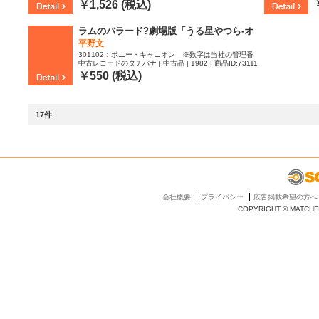
8
￥1,526 (税込)
ラムのバラード?劇場版「うる星やつら-オ
ンリー・ユー」挿入歌
平野文
301102：ポニー・キャニオン ※数字は当社の管理番
中古レコードのタチバナ | 中古品 | 1982 | 商品ID:73111
号です | レコード / vinyl 7inch | NM | M
1
￥550 (税込)
17件
会社概要
プライバシー
広告掲載希望の方へ
COPYRIGHT © MATCHFI