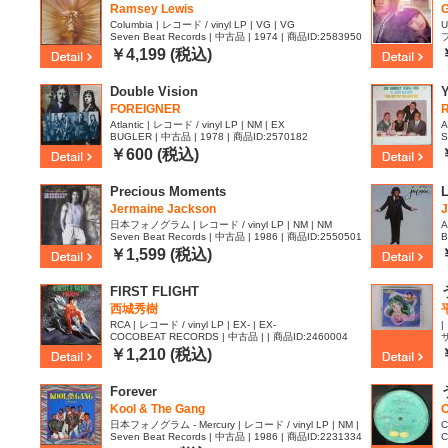
Ramsey Lewis
Columbia | レコード / vinyl LP | VG | VG
U
Seven Beat Records | 中古品 | 1974 | 商品ID:2583950
フ
|
￥4,199 (税込)
Double Vision
Y
FOREIGNER
R
Atlantic | レコード / vinyl LP | NM | EX
A
BUGLER | 中古品 | 1978 | 商品ID:2570182
S
￥600 (税込)
Precious Moments
L
Jermaine Jackson
日本フォノグラム | レコード / vinyl LP | NM | NM
A
Seven Beat Records | 中古品 | 1986 | 商品ID:2550501
B
￥1,599 (税込)
FIRST FLIGHT
西城秀樹
RCA | レコード / vinyl LP | EX- | EX-
|
COCOBEAT RECORDS | 中古品 | | 商品ID:2460004
サ
￥1,210 (税込)
Forever
Kool & The Gang
O
日本フォノグラム - Mercury | レコード / vinyl LP | NM |
C
Seven Beat Records | 中古品 | 1986 | 商品ID:2231334
C
EX