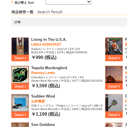
並び替え Sort
17件
Living In The U.S.A.
LINDA RONSTADT
Asylum | レコード / vinyl LP | EX | EX
R
BUGLER | 中古品 | 1978 | 商品ID:2659426
C
5
￥990 (税込)
Tequila Mockingbird
Ramsey Lewis
Columbia | レコード / vinyl LP | EX- | EX
R
Seven Beat Records | 中古品 | 1977 | 商品ID:2631824
新
9
￥3,599 (税込)
Sudden Wind
C
山本達彦
日本フォノグラム - Philips | レコード / vinyl LP | NM | E
F
Seven Beat Records | 中古品 | 1983 | 商品ID:2611668
B
X-
￥1,199 (税込)
Sun Goddess