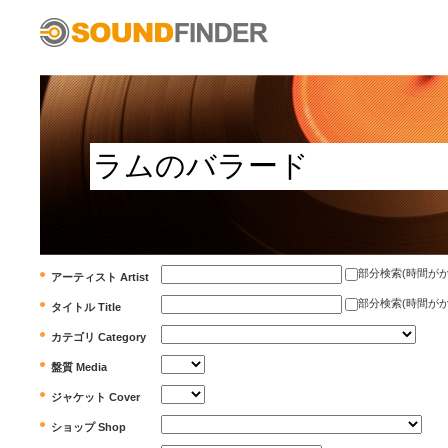
部分検索(時間がかかります)
アーティスト Artist
部分検索(時間がかかります)
タイトル Title
カテゴリ Category
盤質 Media
ジャケット Cover
ショップ Shop