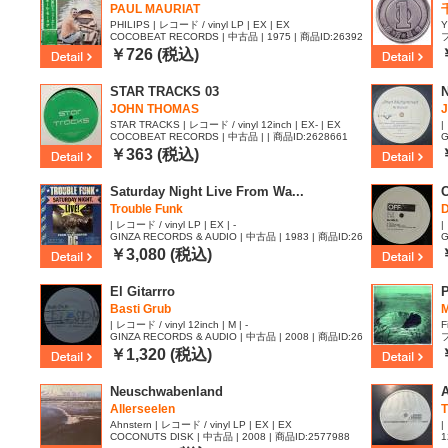
PAUL MAURIAT
PHILIPS | レコード / vinyl LP | EX | EX
Y
COCOBEAT RECORDS | 中古品 | 1975 | 商品ID:26392
フ
89
￥726 (税込)
STAR TRACKS 03
N
JOHN THOMAS
STAR TRACKS | レコード / vinyl 12inch | EX- | EX
|
COCOBEAT RECORDS | 中古品 | | 商品ID:2628661
G
2
￥363 (税込)
Saturday Night Live From Wa...
Trouble Funk
| レコード / vinyl LP | EX | -
|
GINZA RECORDS & AUDIO | 中古品 | 1983 | 商品ID:26
G
15061
1
￥3,080 (税込)
El Gitarrro
Basti Grub
| レコード / vinyl 12inch | M | -
F
GINZA RECORDS & AUDIO | 中古品 | 2008 | 商品ID:26
フ
1
13905
￥1,320 (税込)
Neuschwabenland
A
Allerseelen
T
Ahnstern | レコード / vinyl LP | EX | EX
|
COCONUTS DISK | 中古品 | 2008 | 商品ID:2577988
1