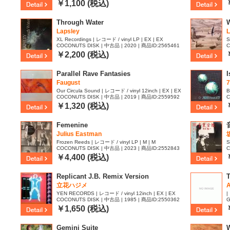
￥1,100 (税込)
Through Water
W
Lapsley
L
XL Recordings | レコード / vinyl LP | EX | EX
S
COCONUTS DISK | 中古品 | 2020 | 商品ID:2565461
C
￥2,200 (税込)
Parallel Rave Fantasies
I
Faugust
7
Our Circula Sound | レコード / vinyl 12inch | EX | EX
B
COCONUTS DISK | 中古品 | 2019 | 商品ID:2559592
C
￥1,320 (税込)
Femenine
Julius Eastman
Frozen Reeds | レコード / vinyl LP | M | M
S
COCONUTS DISK | 中古品 | 2023 | 商品ID:2552843
C
￥4,400 (税込)
Replicant J.B. Remix Version
立花ハジメ
A
YEN RECORDS | レコード / vinyl 12inch | EX | EX
|
COCONUTS DISK | 中古品 | 1985 | 商品ID:2550362
G
品
￥1,650 (税込)
Gemini Suite
W