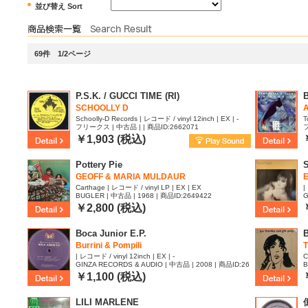
並び替え Sort
69件 1/2ページ
P.S.K. / GUCCI TIME (RI)
SCHOOLLY D
Schoolly-D Records | レコード / vinyl 12inch | EX | -
T
フリークス | 中古品 | | 商品ID:2662071
フ
￥1,903 (税込)
Pottery Pie
S
GEOFF & MARIA MULDAUR
E
Carthage | レコード / vinyl LP | EX | EX
|
BUGLER | 中古品 | 1968 | 商品ID:2649422
G
|
￥2,800 (税込)
Boca Junior E.P.
B
Burrini & Pompili
| レコード / vinyl 12inch | EX | -
C
GINZA RECORDS & AUDIO | 中古品 | 2008 | 商品ID:26
B
46335
￥1,100 (税込)
LILI MARLENE