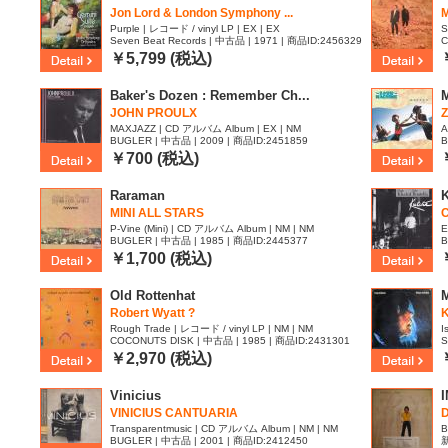
Jon Lord & London Symphony ...
M
Purple | レコード / vinyl LP | EX | EX
S
Seven Beat Records | 中古品 | 1971 | 商品ID:2456329
C
￥5,799 (税込)
Baker's Dozen : Remember Ch...
JOHN PROULX
MAXJAZZ | CD アルバム Album | EX | NM
A
BUGLER | 中古品 | 2009 | 商品ID:2451859
B
￥700 (税込)
Raraman
MINI ALL STARS
P-Vine (Mini) | CD アルバム Album | NM | NM
E
BUGLER | 中古品 | 1985 | 商品ID:2445377
B
￥1,700 (税込)
Old Rottenhat
Robert Wyatt ?
K
Rough Trade | レコード / vinyl LP | NM | NM
I
COCONUTS DISK | 中古品 | 1985 | 商品ID:2431301
S
￥2,970 (税込)
Vinicius
VINICIUS CANTUARIA
Transparentmusic | CD アルバム Album | NM | NM
B
BUGLER | 中古品 | 2001 | 商品ID:2412450
新