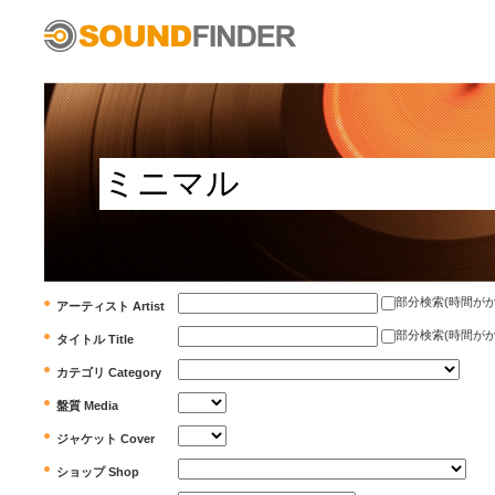
部分検索(時間がかかります)
アーティスト Artist
部分検索(時間がかかります)
タイトル Title
カテゴリ Category
盤質 Media
ジャケット Cover
ショップ Shop