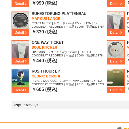
2
￥990 (税込)
RUHESTORUNG PLATTENBAU
I
MARKUS LANGE
CRAFT MUSIC | レコード / vinyl 12inch | EX- | EX
O
COCOBEAT RECORDS | 中古品 | 2006 | 商品ID:23784
C
71
2
￥330 (税込)
ONE WAY TICKET
SOUL PITCHER
V
OPTIMUS | レコード / vinyl 12inch | EX- | EX
T
COCOBEAT RECORDS | 中古品 | 2000 | 商品ID:23784
C
23
2
￥440 (税込)
RUSH HOUR EP
CEDRIC BORGHI
FRAGIL MUSIQUE | レコード / vinyl 12inch | EX | EX
A
COCOBEAT RECORDS | 中古品 | 2011 | 商品ID:23779
C
23
1
￥605 (税込)
69件 1/2ページ