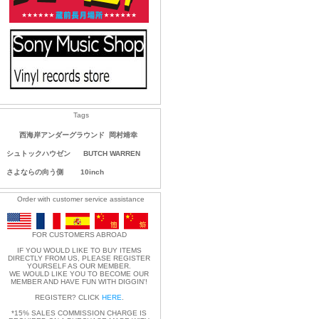
Tags
西海岸アンダーグラウンド
岡村靖幸
シュトックハウゼン
BUTCH WARREN
さよならの向う側
10inch
Order with customer service assistance
FOR CUSTOMERS ABROAD
IF YOU WOULD LIKE TO BUY ITEMS
DIRECTLY FROM US, PLEASE REGISTER
YOURSELF AS OUR MEMBER.
WE WOULD LIKE YOU TO BECOME OUR
MEMBER AND HAVE FUN WITH DIGGIN'!
REGISTER? CLICK
HERE
.
*15% SALES COMMISSION CHARGE IS