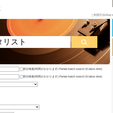
ご利用方法/How to
部分検索(時間がかかります) Partial match search (It takes time)
部分検索(時間がかかります) Partial match search (It takes time)