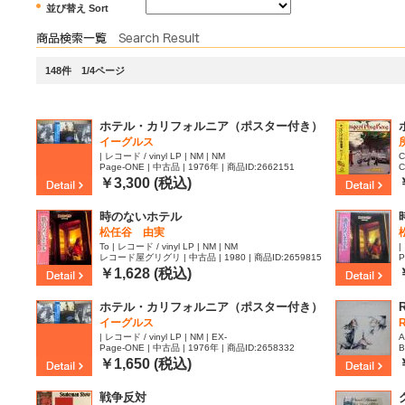
並び替え Sort
148件 1/4ページ
ホテル・カリフォルニア（ポスター付き）
イーグルス
| レコード / vinyl LP | NM | NM
C
Page-ONE | 中古品 | 1976年 | 商品ID:2662151
C
6
￥3,300 (税込)
時のないホテル
松任谷 由実
To | レコード / vinyl LP | NM | NM
|
レコード屋グリグリ | 中古品 | 1980 | 商品ID:2659815
P
￥1,628 (税込)
ホテル・カリフォルニア（ポスター付き）
R
イーグルス
| レコード / vinyl LP | NM | EX-
A
Page-ONE | 中古品 | 1976年 | 商品ID:2658332
B
￥1,650 (税込)
戦争反対