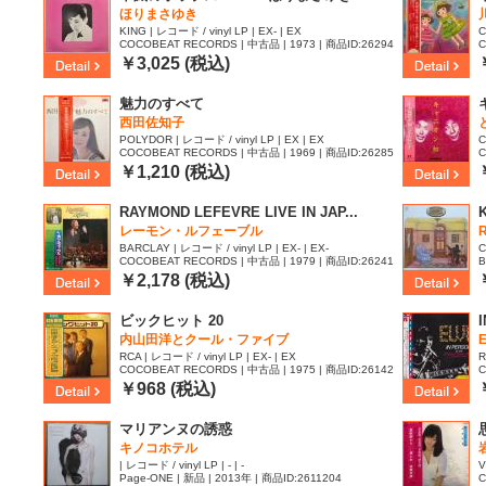
ほりまさゆき
KING | レコード / vinyl LP | EX- | EX
C
COCOBEAT RECORDS | 中古品 | 1973 | 商品ID:26294
C
49
5
￥3,025 (税込)
魅力のすべて
西田佐知子
POLYDOR | レコード / vinyl LP | EX | EX
C
COCOBEAT RECORDS | 中古品 | 1969 | 商品ID:26285
C
37
8
￥1,210 (税込)
RAYMOND LEFEVRE LIVE IN JAP...
K
レーモン・ルフェーブル
BARCLAY | レコード / vinyl LP | EX- | EX-
C
COCOBEAT RECORDS | 中古品 | 1979 | 商品ID:26241
B
66
￥2,178 (税込)
ビックヒット 20
内山田洋とクール・ファイブ
RCA | レコード / vinyl LP | EX- | EX
R
COCOBEAT RECORDS | 中古品 | 1975 | 商品ID:26142
C
89
8
￥968 (税込)
マリアンヌの誘惑
キノコホテル
| レコード / vinyl LP | - | -
V
Page-ONE | 新品 | 2013年 | 商品ID:2611204
C