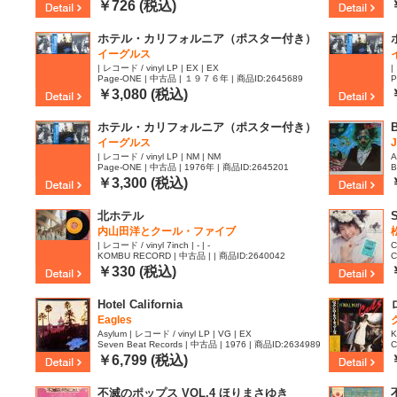
63
￥726 (税込)
ホテル・カリフォルニア（ポスター付き）
イーグルス
| レコード / vinyl LP | EX | EX
|
Page-ONE | 中古品 | １９７６年 | 商品ID:2645689
P
￥3,080 (税込)
ホテル・カリフォルニア（ポスター付き）
B
イーグルス
| レコード / vinyl LP | NM | NM
A
Page-ONE | 中古品 | 1976年 | 商品ID:2645201
B
￥3,300 (税込)
北ホテル
内山田洋とクール・ファイブ
| レコード / vinyl 7inch | - | -
C
KOMBU RECORD | 中古品 | | 商品ID:2640042
C
6
￥330 (税込)
Hotel California
Eagles
Asylum | レコード / vinyl LP | VG | EX
K
Seven Beat Records | 中古品 | 1976 | 商品ID:2634989
C
1
￥6,799 (税込)
不滅のポップス VOL.4 ほりまさゆき