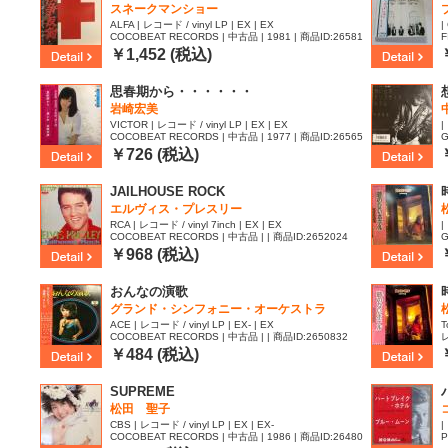
スネークマンショー
ALFA | レコード / vinyl LP | EX | EX
|
COCOBEAT RECORDS | 中古品 | 1981 | 商品ID:26581
F
26
￥1,452 (税込)
思春期から・・・・・・
岩崎宏美
VICTOR | レコード / vinyl LP | EX | EX
|
COCOBEAT RECORDS | 中古品 | 1977 | 商品ID:26565
G
30
5
￥726 (税込)
JAILHOUSE ROCK
エルヴィス・プレスリー
RCA | レコード / vinyl 7inch | EX | EX
|
COCOBEAT RECORDS | 中古品 | | 商品ID:2652024
G
5
￥968 (税込)
おんなの演歌
グランド・シンフォニー・オーケストラ
ACE | レコード / vinyl LP | EX- | EX
T
COCOBEAT RECORDS | 中古品 | | 商品ID:2650832
レ
￥484 (税込)
SUPREME
松田 聖子
CBS | レコード / vinyl LP | EX | EX-
|
COCOBEAT RECORDS | 中古品 | 1986 | 商品ID:26480
P