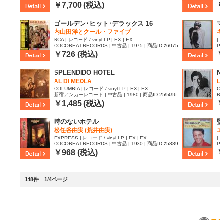
8
￥7,700 (税込)
ゴールデン･ヒット･デラックス 16
内山田洋とクール・ファイブ
RCA | レコード / vinyl LP | EX | EX
|
COCOBEAT RECORDS | 中古品 | 1975 | 商品ID:26075
P
10
￥726 (税込)
SPLENDIDO HOTEL
N
AL DI MEOLA
COLUMBIA | レコード / vinyl LP | EX | EX-
C
新宿アンカーレコード | 中古品 | 1980 | 商品ID:259496
B
9
￥1,485 (税込)
時のないホテル
松任谷由実 (荒井由実)
EXPRESS | レコード / vinyl LP | EX | EX
|
COCOBEAT RECORDS | 中古品 | 1980 | 商品ID:25889
P
05
￥968 (税込)
148件 1/4ページ