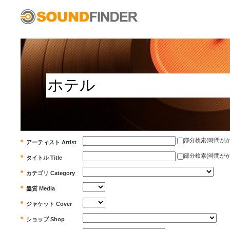
部分検索(時間がかかります)
アーティスト Artist
部分検索(時間がかかります)
タイトル Title
カテゴリ Category
盤質 Media
ジャケット Cover
ショップ Shop