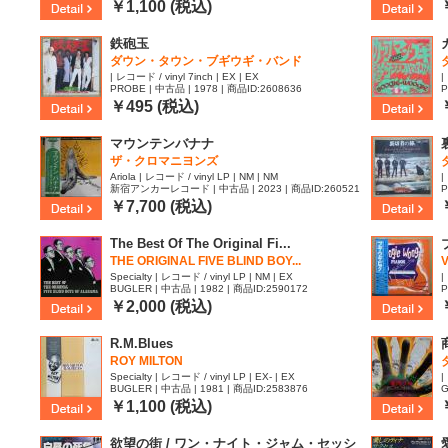
￥1,100 (税込)
鉄砲玉
ダウン・タウン・ブギウギ・バンド
| レコード / vinyl 7inch | EX | EX
|
PROBE | 中古品 | 1978 | 商品ID:2608636
P
￥495 (税込)
マウンテンバナナ
ザ・クロマニヨンズ
Ariola | レコード / vinyl LP | NM | NM
|
新宿アンカーレコード | 中古品 | 2023 | 商品ID:260521
P
5
￥7,700 (税込)
The Best Of The Original Fi...
THE ORIGINAL FIVE BLIND BOY...
Specialty | レコード / vinyl LP | NM | EX
|
BUGLER | 中古品 | 1982 | 商品ID:2590172
P
￥2,000 (税込)
R.M.Blues
ROY MILTON
Specialty | レコード / vinyl LP | EX- | EX
|
BUGLER | 中古品 | 1981 | 商品ID:2583876
G
|
￥1,100 (税込)
欲望の街 / ワン・ナイト・ジャム・セッシ