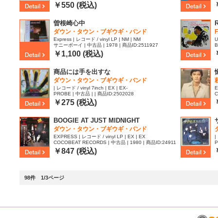
1
￥550 (税込)
曽根崎心中
R
ダウン・タウン・ブギウギ・バンド
Express | レコード / vinyl LP | NM | NM
U
サニーボーイ | 中古品 | 1978 | 商品ID:2511927
B
￥1,100 (税込)
商品には手を出すな
ダウン・タウン・ブギウギ・バンド
| レコード / vinyl 7inch | EX | EX-
E
PROBE | 中古品 | | 商品ID:2502028
C
9
￥275 (税込)
BOOGIE AT JUST MIDNIGHT
ダウン・タウン・ブギウギ・バンド
EXPRESS | レコード / vinyl LP | EX | EX
|
COCOBEAT RECORDS | 中古品 | 1980 | 商品ID:24911
P
28
￥847 (税込)
98件 1/3ページ