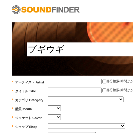
部分検索(時間がかかります)
アーティスト Artist
部分検索(時間がかかります)
タイトル Title
カテゴリ Category
盤質 Media
ジャケット Cover
ショップ Shop