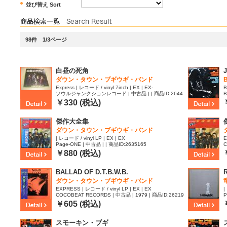
並び替え Sort
98件 1/3ページ
白昼の死角
ダウン・タウン・ブギウギ・バンド
Express | レコード / vinyl 7inch | EX | EX-
B
ソウルジャンクションレコード | 中古品 | | 商品ID:2644
B
342
￥330 (税込)
傑作大全集
ダウン・タウン・ブギウギ・バンド
| レコード / vinyl LP | EX | EX
E
Page-ONE | 中古品 | | 商品ID:2635165
C
1
￥880 (税込)
BALLAD OF D.T.B.W.B.
ダウン・タウン・ブギウギ・バンド
EXPRESS | レコード / vinyl LP | EX | EX
|
COCOBEAT RECORDS | 中古品 | 1979 | 商品ID:26219
P
25
￥605 (税込)
スモーキン・ブギ