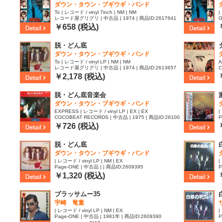
ダウン・タウン・ブギウギ・バンド
To | レコード / vinyl 7inch | NM | NM
|
レコード屋グリグリ | 中古品 | 1974 | 商品ID:2617641
G
3
￥658 (税込)
脱・どん底
ダウン・タウン・ブギウギ・バンド
To | レコード / vinyl LP | NM | NM
A
レコード屋グリグリ | 中古品 | 1974 | 商品ID:2613657
C
1
￥2,178 (税込)
脱・どん底音楽会
ダウン・タウン・ブギウギ・バンド
EXPRESS | レコード / vinyl LP | EX | EX
|
COCOBEAT RECORDS | 中古品 | 1975 | 商品ID:26100
P
23
￥726 (税込)
脱・どん底
ダウン・タウン・ブギウギ・バンド
| レコード / vinyl LP | NM | EX
|
Page-ONE | 中古品 | | 商品ID:2609395
P
￥1,320 (税込)
ブラッサムー35
宇崎 竜童
| レコード / vinyl LP | NM | EX
|
Page-ONE | 中古品 | 1981年 | 商品ID:2609390
P