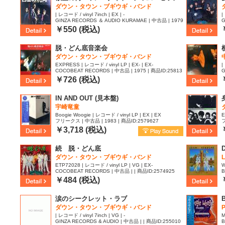
ョン
ダウン・タウン・ブギウギ・バンド
| レコード / vinyl 7inch | EX | -
|
GINZA RECORDS ＆ AUDIO KURAMAE | 中古品 | 1979
G
| 商品ID:2581605
|
￥550 (税込)
脱・どん底音楽会
ダウン・タウン・ブギウギ・バンド
EXPRESS | レコード / vinyl LP | EX- | EX-
|
COCOBEAT RECORDS | 中古品 | 1975 | 商品ID:25813
G
80
品
￥726 (税込)
IN AND OUT (見本盤)
宇崎竜童
Boogie Woogie | レコード / vinyl LP | EX | EX
E
フリークス | 中古品 | 1983 | 商品ID:2579627
フ
￥3,718 (税込)
続 脱・どん底
ダウン・タウン・ブギウギ・バンド
ETP72028 | レコード / vinyl LP | VG | EX-
W
COCOBEAT RECORDS | 中古品 | | 商品ID:2574925
B
￥484 (税込)
涙のシークレット・ラブ
ダウン・タウン・ブギウギ・バンド
P
| レコード / vinyl 7inch | VG | -
M
GINZA RECORDS & AUDIO | 中古品 | | 商品ID:255010
B