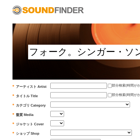
部分検索(時間がかかります)
アーティスト Artist
部分検索(時間がかかります)
タイトル Title
カテゴリ Category
盤質 Media
ジャケット Cover
ショップ Shop