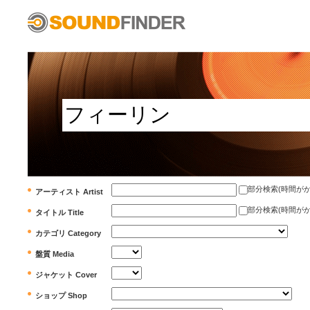
部分検索(時間がかかります)
アーティスト Artist
部分検索(時間がかかります)
タイトル Title
カテゴリ Category
盤質 Media
ジャケット Cover
ショップ Shop