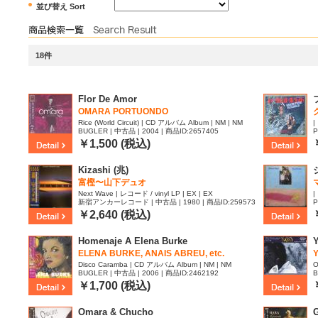
並び替え Sort
18件
Flor De Amor
OMARA PORTUONDO
Rice (World Circuit) | CD アルバム Album | NM | NM
|
BUGLER | 中古品 | 2004 | 商品ID:2657405
P
￥1,500 (税込)
Kizashi (兆)
富樫〜山下デュオ
Next Wave | レコード / vinyl LP | EX | EX
|
新宿アンカーレコード | 中古品 | 1980 | 商品ID:259573
P
2
￥2,640 (税込)
Homenaje A Elena Burke
ELENA BURKE, ANAIS ABREU, etc.
Disco Caramba | CD アルバム Album | NM | NM
O
BUGLER | 中古品 | 2006 | 商品ID:2462192
B
￥1,700 (税込)
Omara & Chucho
G