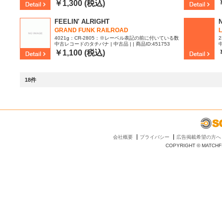
1
￥1,300 (税込)
FEELIN' ALRIGHT
GRAND FUNK RAILROAD
L
4021g：CR-2805：※レーベル表記の前に付いている数
中古レコードのタチバナ | 中古品 | | 商品ID:451753
字は当社の管理番号です。 | レコード / vinyl 7inch | NM
数
| NM
￥1,100 (税込)
18件
会社概要
プライバシー
広告掲載希望の方へ
COPYRIGHT © MATCHFI