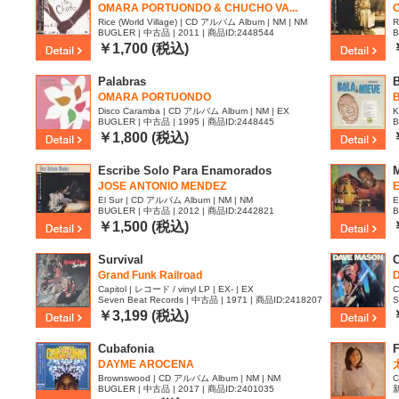
OMARA PORTUONDO & CHUCHO VA...
Rice (World Village) | CD アルバム Album | NM | NM
R
BUGLER | 中古品 | 2011 | 商品ID:2448544
B
￥1,700 (税込)
Palabras
B
OMARA PORTUONDO
Disco Caramba | CD アルバム Album | NM | EX
K
BUGLER | 中古品 | 1995 | 商品ID:2448445
B
￥1,800 (税込)
Escribe Solo Para Enamorados
JOSE ANTONIO MENDEZ
El Sur | CD アルバム Album | NM | NM
E
BUGLER | 中古品 | 2012 | 商品ID:2442821
B
￥1,500 (税込)
Survival
C
Grand Funk Railroad
Capitol | レコード / vinyl LP | EX- | EX
C
Seven Beat Records | 中古品 | 1971 | 商品ID:2418207
S
￥3,199 (税込)
Cubafonia
F
DAYME AROCENA
Brownswood | CD アルバム Album | NM | NM
C
BUGLER | 中古品 | 2017 | 商品ID:2401035
新