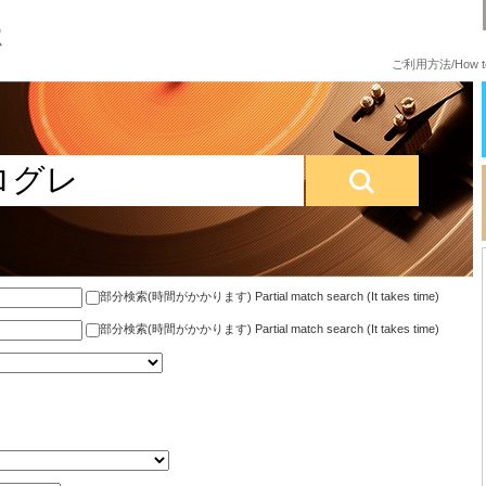
ご利用方法/How to
部分検索(時間がかかります) Partial match search (It takes time)
部分検索(時間がかかります) Partial match search (It takes time)