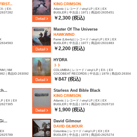
IRST...
KING CRIMSON
X- | EX-
Atlantic | レコード / vinyl LP | EX | EX
:2637282
BUGLER | 中古品 | 1971 | 商品ID:2635451
￥2,300 (税込)
Master Of The Universe
HAWKWIND
X
Fame (Liberty) | レコード / vinyl LP | EX | EX
:2634583
BUGLER | 中古品 | 1977 | 商品ID:2631883
￥2,200 (税込)
HYDRA
トト
 NM | NM
COLUMBIA | レコード / vinyl LP | EX- | EX
82 | 商品ID:263092
COCOBEAT RECORDS | 中古品 | 1979 | 商品ID:26304
68
￥847 (税込)
h...
Starless And Bible Black
KING CRIMSON
LP | EX | EX
Atlantic | レコード / vinyl LP | EX | EX
:2627365
BUGLER | 中古品 | 1974 | 商品ID:2626710
￥1,900 (税込)
i...
David Gilmour
DAVID GILMOUR
 EX
Columbia | レコード / vinyl LP | EX | EX
:2625789
BUGLER | 中古品 | 1978 | 商品ID:2625274