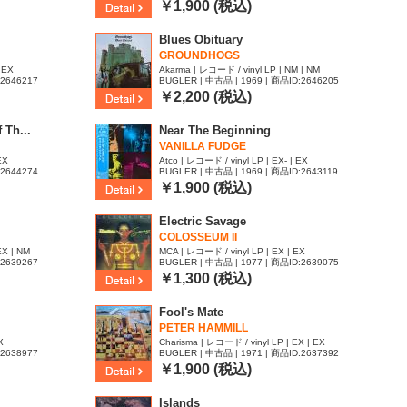
￥1,900 (税込)
Blues Obituary
GROUNDHOGS
| EX
Akarma | レコード / vinyl LP | NM | NM
:2646217
BUGLER | 中古品 | 1969 | 商品ID:2646205
￥2,200 (税込)
 Th...
Near The Beginning
VANILLA FUDGE
EX
Atco | レコード / vinyl LP | EX- | EX
:2644274
BUGLER | 中古品 | 1969 | 商品ID:2643119
￥1,900 (税込)
Electric Savage
COLOSSEUM II
EX | NM
MCA | レコード / vinyl LP | EX | EX
:2639267
BUGLER | 中古品 | 1977 | 商品ID:2639075
￥1,300 (税込)
Fool's Mate
PETER HAMMILL
X
Charisma | レコード / vinyl LP | EX | EX
:2638977
BUGLER | 中古品 | 1971 | 商品ID:2637392
￥1,900 (税込)
Islands