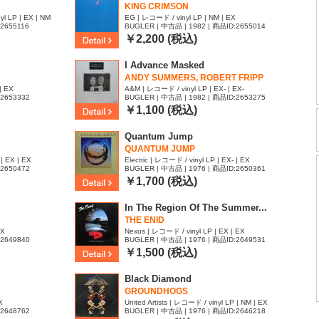
KING CRIMSON
yl LP | EX | NM
EG | レコード / vinyl LP | NM | EX
:2655116
BUGLER | 中古品 | 1982 | 商品ID:2655014
￥2,200 (税込)
I Advance Masked
ANDY SUMMERS, ROBERT FRIPP
| EX
A&M | レコード / vinyl LP | EX- | EX-
:2653332
BUGLER | 中古品 | 1982 | 商品ID:2653275
￥1,100 (税込)
Quantum Jump
QUANTUM JUMP
| EX | EX
Electric | レコード / vinyl LP | EX- | EX
:2650472
BUGLER | 中古品 | 1976 | 商品ID:2650361
￥1,700 (税込)
In The Region Of The Summer...
THE ENID
EX
Nexus | レコード / vinyl LP | EX | EX
:2649840
BUGLER | 中古品 | 1976 | 商品ID:2649531
￥1,500 (税込)
Black Diamond
GROUNDHOGS
X
United Artists | レコード / vinyl LP | NM | EX
:2648762
BUGLER | 中古品 | 1976 | 商品ID:2646218