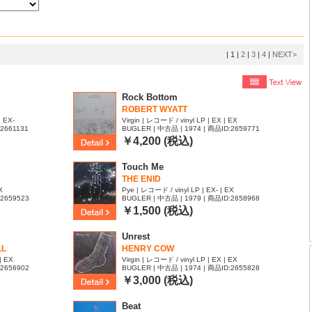
|
1
|
2
|
3
|
4
|
NEXT>
Rock Bottom
ROBERT WYATT
| EX-
Virgin | レコード / vinyl LP | EX | EX
:2661131
BUGLER | 中古品 | 1974 | 商品ID:2659771
￥4,200 (税込)
Touch Me
THE ENID
X
Pye | レコード / vinyl LP | EX- | EX
:2659523
BUGLER | 中古品 | 1979 | 商品ID:2658968
￥1,500 (税込)
Unrest
LL
HENRY COW
| EX
Virgin | レコード / vinyl LP | EX | EX
:2656902
BUGLER | 中古品 | 1974 | 商品ID:2655828
￥3,000 (税込)
Beat