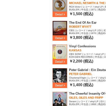
MICHAEL NESMITH & THE F
RCA Victor | レコード / vinyl LP | E
BUGLER | 中古品 | 1971 | 商品ID
￥1,500 (税込)
The End Of An Ear
ROBERT WYATT
CBS | レコード / vinyl LP | EX | E
BUGLER | 中古品 | 1970 | 商品ID
￥3,800 (税込)
Vinyl Confessions
KANSAS
CBS SONY | レコード / vinyl LP |
KOH-GEN RECORDS | 中古品 | 19
4
￥2,200 (税込)
Peter Gabriel : Ein Deutsc
PETER GABRIEL
Charisma/Virgin | レコード / vinyl 
BUGLER | 中古品 | 1980 | 商品ID
￥1,400 (税込)
The Cheerful Insanity Of G
GILES, GILES AND FRIPP
Deram | レコード / vinyl LP | EX |
BUGLER | 中古品 | 1968 | 商品ID