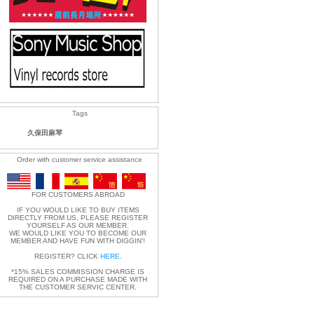
Tags
久保田麻琴
Order with customer service assistance
FOR CUSTOMERS ABROAD
IF YOU WOULD LIKE TO BUY ITEMS
DIRECTLY FROM US, PLEASE REGISTER
YOURSELF AS OUR MEMBER.
WE WOULD LIKE YOU TO BECOME OUR
MEMBER AND HAVE FUN WITH DIGGIN'!
REGISTER? CLICK
HERE
.
*15% SALES COMMISSION CHARGE IS
REQUIRED ON A PURCHASE MADE WITH
THE CUSTOMER SERVIC CENTER.