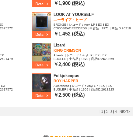
￥1,900 (税込)
LOOK AT YOURSELF
ユーライア・ヒープ
 EX
BRONZE | レコード / vinyl LP | EX | EX-
:2625272
COCOBEAT RECORDS | 中古品 | 1971 | 商品ID:26218
45
￥1,452 (税込)
Lizard
KING CRIMSON
 EX
Atlantic | レコード / vinyl LP | EX | EX
:2621479
BUGLER | 中古品 | 1970 | 商品ID:2620869
￥2,400 (税込)
Folkjokeopus
ROY HARPER
| EX
Awareness | レコード / vinyl LP | EX | EX
:2617572
BUGLER | 中古品 | 1969 | 商品ID:2613225
￥2,500 (税込)
|
1
|
2
|
3
|
4
|
NEXT>