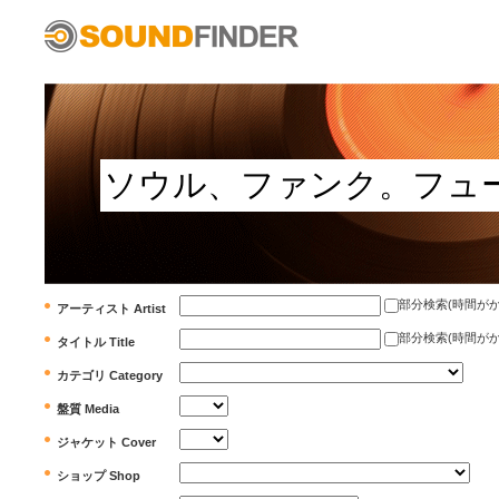
部分検索(時間がかかります)
アーティスト Artist
部分検索(時間がかかります)
タイトル Title
カテゴリ Category
盤質 Media
ジャケット Cover
ショップ Shop