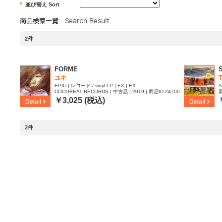
並び替え Sort
2件
FORME
ユキ
EPIC | レコード / vinyl LP | EX | EX
A
COCOBEAT RECORDS | 中古品 | 2019 | 商品ID:24700
新
80
0
￥3,025 (税込)
2件