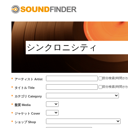
部分検索(時間がかかります)
アーティスト Artist
部分検索(時間がかかります)
タイトル Title
カテゴリ Category
盤質 Media
ジャケット Cover
ショップ Shop