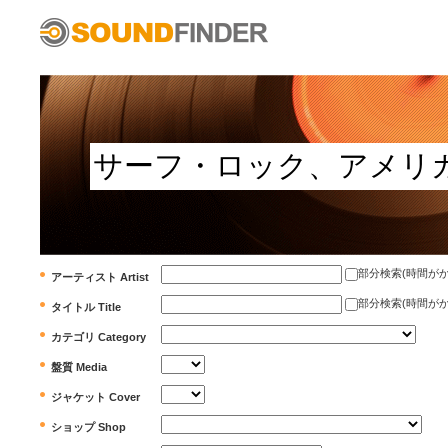
部分検索(時間がかかります)
アーティスト Artist
部分検索(時間がかかります)
タイトル Title
カテゴリ Category
盤質 Media
ジャケット Cover
ショップ Shop