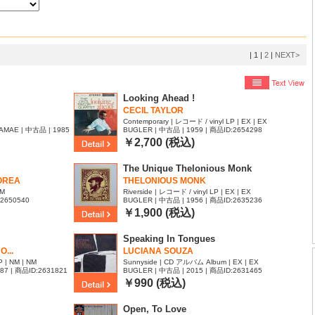
|
1
|
2
|
NEXT>
Looking Ahead !
CECIL TAYLOR
Contemporary | レコード / vinyl LP | EX | EX
AMAE | 中古品 | 1985
BUGLER | 中古品 | 1959 | 商品ID:2654298
￥2,700 (税込)
The Unique Thelonious Monk
OREA
THELONIOUS MONK
NM
Riverside | レコード / vinyl LP | EX | EX
:2650540
BUGLER | 中古品 | 1956 | 商品ID:2635236
￥1,900 (税込)
Speaking In Tongues
O...
LUCIANA SOUZA
 | NM | NM
Sunnyside | CD アルバム Album | EX | EX
987 | 商品ID:2631821
BUGLER | 中古品 | 2015 | 商品ID:2631465
￥990 (税込)
Open, To Love