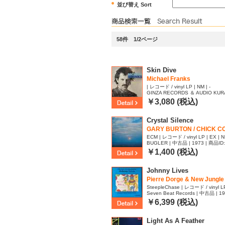
並び替え Sort
58件 1/2ページ
Skin Dive
Michael Franks
| レコード / vinyl LP | NM | -
GINZA RECORDS ＆ AUDIO KUR
| 商品ID:2656576
￥3,080 (税込)
Crystal Silence
GARY BURTON / CHICK C
ECM | レコード / vinyl LP | EX | 
BUGLER | 中古品 | 1973 | 商品ID
￥1,400 (税込)
Johnny Lives
Pierre Dorge & New Jungle 
SteepleChase | レコード / vinyl LP
Seven Beat Records | 中古品 | 1
￥6,399 (税込)
Light As A Feather