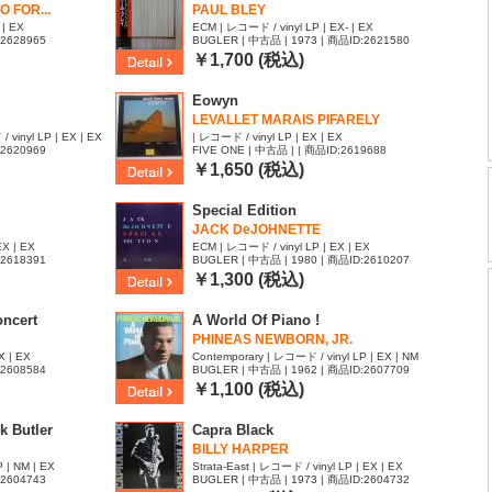
 FOR...
PAUL BLEY
 | EX
ECM | レコード / vinyl LP | EX- | EX
:2628965
BUGLER | 中古品 | 1973 | 商品ID:2621580
￥1,700 (税込)
Eowyn
LEVALLET MARAIS PIFARELY
/ vinyl LP | EX | EX
| レコード / vinyl LP | EX | EX
:2620969
FIVE ONE | 中古品 | | 商品ID:2619688
￥1,650 (税込)
Special Edition
JACK DeJOHNETTE
EX | EX
ECM | レコード / vinyl LP | EX | EX
:2618391
BUGLER | 中古品 | 1980 | 商品ID:2610207
￥1,300 (税込)
oncert
A World Of Piano !
PHINEAS NEWBORN, JR.
X | EX
Contemporary | レコード / vinyl LP | EX | NM
:2608584
BUGLER | 中古品 | 1962 | 商品ID:2607709
￥1,100 (税込)
k Butler
Capra Black
BILLY HARPER
 | NM | EX
Strata-East | レコード / vinyl LP | EX | EX
:2604743
BUGLER | 中古品 | 1973 | 商品ID:2604732