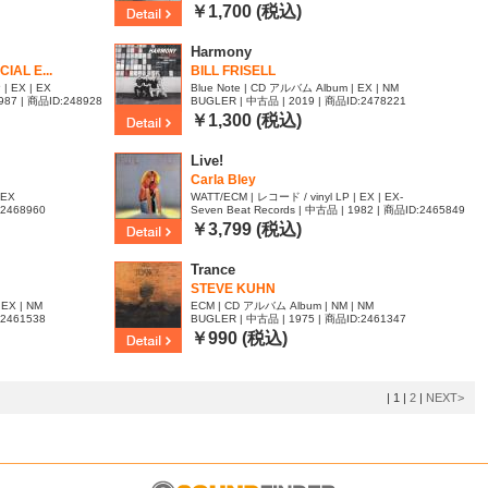
￥1,700 (税込)
Harmony
IAL E...
BILL FRISELL
 | EX | EX
Blue Note | CD アルバム Album | EX | NM
 | 商品ID:248928
BUGLER | 中古品 | 2019 | 商品ID:2478221
￥1,300 (税込)
Live!
Carla Bley
 EX
WATT/ECM | レコード / vinyl LP | EX | EX-
:2468960
Seven Beat Records | 中古品 | 1982 | 商品ID:2465849
￥3,799 (税込)
Trance
STEVE KUHN
 EX | NM
ECM | CD アルバム Album | NM | NM
:2461538
BUGLER | 中古品 | 1975 | 商品ID:2461347
￥990 (税込)
|
1
|
2
|
NEXT>