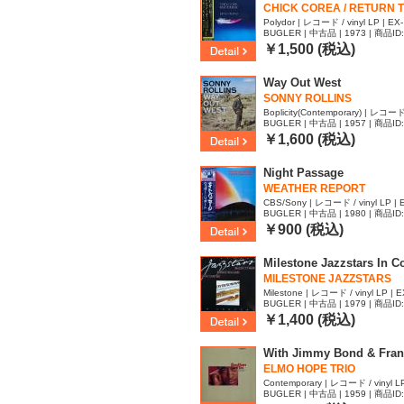
CHICK COREA / RETURN TO
Polydor | レコード / vinyl LP | EX-
BUGLER | 中古品 | 1973 | 商品ID
￥1,500 (税込)
Way Out West
SONNY ROLLINS
Boplicity(Contemporary) | レコード 
BUGLER | 中古品 | 1957 | 商品ID
￥1,600 (税込)
Night Passage
WEATHER REPORT
CBS/Sony | レコード / vinyl LP | 
BUGLER | 中古品 | 1980 | 商品ID
￥900 (税込)
Milestone Jazzstars In C
MILESTONE JAZZSTARS
Milestone | レコード / vinyl LP | E
BUGLER | 中古品 | 1979 | 商品ID
￥1,400 (税込)
With Jimmy Bond & Fran
ELMO HOPE TRIO
Contemporary | レコード / vinyl LP
BUGLER | 中古品 | 1959 | 商品ID