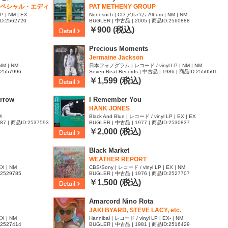
ペシャル・エディ
PAT METHENY GROUP
P | NM | EX
Nonesuch | CD アルバム Album | NM | NM
D:2562720
BUGLER | 中古品 | 2005 | 商品ID:2560888
￥900 (税込)
Precious Moments
Jermaine Jackson
NM | NM
日本フォノグラム | レコード / vinyl LP | NM | NM
:2557996
Seven Beat Records | 中古品 | 1986 | 商品ID:2550501
￥1,599 (税込)
orrow
I Remember You
HANK JONES
M
Black And Blue | レコード / vinyl LP | EX | EX
987 | 商品ID:2537593
BUGLER | 中古品 | 1977 | 商品ID:2530837
￥2,000 (税込)
Black Market
WEATHER REPORT
EX | NM
CBS/Sony | レコード / vinyl LP | EX | NM
:2529785
BUGLER | 中古品 | 1976 | 商品ID:2527707
￥1,500 (税込)
Amarcord Nino Rota
JAKI BYARD, STEVE LACY, etc.
EX | NM
Hannibal | レコード / vinyl LP | EX- | NM
:2527414
BUGLER | 中古品 | 1981 | 商品ID:2516429