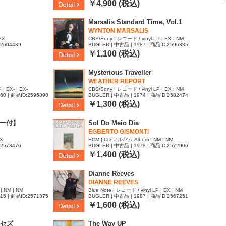
￥4,900 (税込)
Marsalis Standard Time, Vol.1
WYNTON MARSALIS
EX
CBS/Sony | レコード / vinyl LP | EX | NM
:2604439
BUGLER | 中古品 | 1987 | 商品ID:2596335
￥1,100 (税込)
Mysterious Traveller
WEATHER REPORT
| EX- | EX-
CBS/Sony | レコード / vinyl LP | EX | NM
960 | 商品ID:2595898
BUGLER | 中古品 | 1974 | 商品ID:2582474
￥1,300 (税込)
スター付】
Sol Do Meio Dia
EGBERTO GISMONTI
EX
ECM | CD アルバム Album | NM | NM
:2578476
BUGLER | 中古品 | 1978 | 商品ID:2572906
￥1,400 (税込)
Dianne Reeves
DIANNE REEVES
 | NM | NM
Blue Note | レコード / vinyl LP | EX | NM
015 | 商品ID:2571375
BUGLER | 中古品 | 1987 | 商品ID:2567251
￥1,600 (税込)
セズ
The Way UP