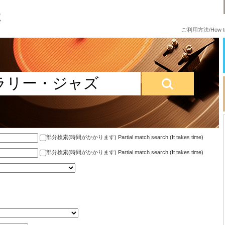
ご利用方法/How to
部分検索(時間がかかります) Partial match search (It takes time)
部分検索(時間がかかります) Partial match search (It takes time)