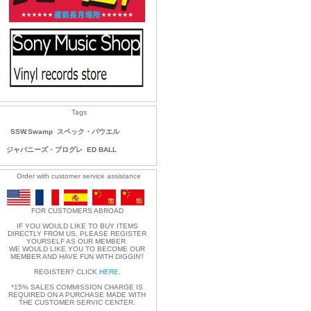
Tags
SSW.Swamp
スペック・パウエル
ジャパニーズ・プログレ
ED BALL
Order with customer service assistance
FOR CUSTOMERS ABROAD
IF YOU WOULD LIKE TO BUY ITEMS
DIRECTLY FROM US, PLEASE REGISTER
YOURSELF AS OUR MEMBER.
WE WOULD LIKE YOU TO BECOME OUR
MEMBER AND HAVE FUN WITH DIGGIN'!
REGISTER? CLICK
HERE
.
*15% SALES COMMISSION CHARGE IS
REQUIRED ON A PURCHASE MADE WITH
THE CUSTOMER SERVIC CENTER.