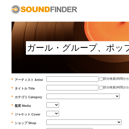
部分検索(時間がかかります)
アーティスト Artist
部分検索(時間がかかります)
タイトル Title
カテゴリ Category
盤質 Media
ジャケット Cover
ショップ Shop