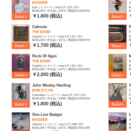
BADGER
J
Epic | レコード / vinyl LP | EX | EX
R
BUGLER | 中古品 | 1974 | 商品ID:2648762
B
￥1,800 (税込)
Cahoots
P
THE BAND
Capitol | レコード / vinyl LP | EX | EX
W
BUGLER | 中古品 | 1971 | 商品ID:2638735
B
￥1,700 (税込)
Rock Of Ages
THE BAND
Capitol | レコード / vinyl LP | EX | EX
R
BUGLER | 中古品 | 1972 | 商品ID:2633563
B
￥2,000 (税込)
John Wesley Harding
BOB DYLAN
G
Columbia | レコード / vinyl LP | EX | EX
P
BUGLER | 中古品 | 1968 | 商品ID:2625029
S
￥1,800 (税込)
One Live Badger
L
BADGER
Atlantic | レコード / vinyl LP | NM | EX
R
BUGLER | 中古品 | 1973 | 商品ID:2601395
B