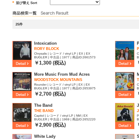
並び替え Sort
25件
Intoxication
P
RORY BLOCK
Chrysalis | レコード / vinyl LP | EX | EX
C
BUGLER | 中古品 | 1977 | 商品ID:2661573
B
￥1,300 (税込)
More Music From Mud Acres
M
WOODSTOCK MOUNTAINS
Rounder | レコード / vinyl LP | EX | EX
C
BUGLER | 中古品 | 1977 | 商品ID:2653975
B
￥2,700 (税込)
The Band
J
THE BAND
Capitol | レコード / vinyl LP | NM | EX
P
BUGLER | 中古品 | 1969 | 商品ID:2652220
B
￥2,900 (税込)
White Lady
S