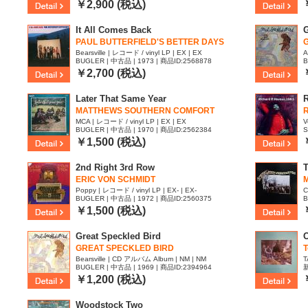
￥2,900 (税込)
It All Comes Back
G
PAUL BUTTERFIELD'S BETTER DAYS
Bearsville | レコード / vinyl LP | EX | EX
A
BUGLER | 中古品 | 1973 | 商品ID:2568878
B
￥2,700 (税込)
Later That Same Year
R
MATTHEWS SOUTHERN COMFORT
R
MCA | レコード / vinyl LP | EX | EX
V
BUGLER | 中古品 | 1970 | 商品ID:2562384
S
￥1,500 (税込)
2nd Right 3rd Row
T
ERIC VON SCHMIDT
Poppy | レコード / vinyl LP | EX- | EX-
C
BUGLER | 中古品 | 1972 | 商品ID:2560375
B
￥1,500 (税込)
Great Speckled Bird
O
GREAT SPECKLED BIRD
T
Bearsville | CD アルバム Album | NM | NM
T
BUGLER | 中古品 | 1969 | 商品ID:2394964
新
7
￥1,200 (税込)
Woodstock Two