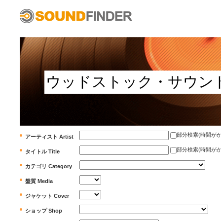
部分検索(時間がかかります)
アーティスト Artist
部分検索(時間がかかります)
タイトル Title
カテゴリ Category
盤質 Media
ジャケット Cover
ショップ Shop