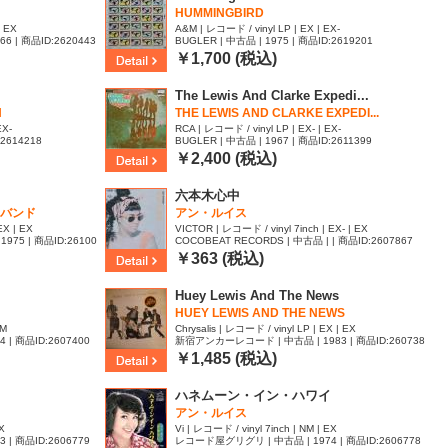
HUMMINGBIRD
| EX
A&M | レコード / vinyl LP | EX | EX-
966 | 商品ID:2620443
BUGLER | 中古品 | 1975 | 商品ID:2619201
￥1,700 (税込)
The Lewis And Clarke Expedi...
N
THE LEWIS AND CLARKE EXPEDI...
EX-
RCA | レコード / vinyl LP | EX- | EX-
:2614218
BUGLER | 中古品 | 1967 | 商品ID:2611399
￥2,400 (税込)
六本木心中
バンド
アン・ルイス
EX | EX
VICTOR | レコード / vinyl 7inch | EX- | EX
1975 | 商品ID:26100
COCOBEAT RECORDS | 中古品 | | 商品ID:2607867
￥363 (税込)
Huey Lewis And The News
HUEY LEWIS AND THE NEWS
NM
Chrysalis | レコード / vinyl LP | EX | EX
| 商品ID:2607400
新宿アンカーレコード | 中古品 | 1983 | 商品ID:260738
4
￥1,485 (税込)
ハネムーン・イン・ハワイ
アン・ルイス
EX
Vi | レコード / vinyl 7inch | NM | EX
| 商品ID:2606779
レコード屋グリグリ | 中古品 | 1974 | 商品ID:2606778