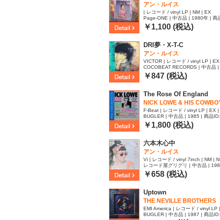
アン・ルイス
| レコード / vinyl LP | NM | EX
Page-ONE | 中古品 | 1980年 | 商
￥1,100 (税込)
DRI夢・X-T-C
アン・ルイス
VICTOR | レコード / vinyl LP | EX-
COCOBEAT RECORDS | 中古品 | 
93
￥847 (税込)
The Rose Of England
NICK LOWE & HIS COWBO
F-Beat | レコード / vinyl LP | EX |
BUGLER | 中古品 | 1985 | 商品ID
￥1,800 (税込)
六本木心中
アン・ルイス
Vi | レコード / vinyl 7inch | NM | 
レコード屋グリグリ | 中古品 | 1984 
￥658 (税込)
Uptown
THE NEVILLE BROTHERS
EMI America | レコード / vinyl LP |
BUGLER | 中古品 | 1987 | 商品ID