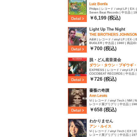
Luiz Bonfa
Philips | レコード / vinyl LP | EX- 
Seven Beat Records | 中古品 | 1
￥6,199 (税込)
Light Up The Night
THE BROTHERS JOHNSO
A&M | レコード / vinyl LP | EX- | 
BUGLER | 中古品 | 1980 | 商品ID
￥700 (税込)
脱・どん底音楽会
ダウン・タウン・ブギウギ・
EXPRESS | レコード / vinyl LP | 
COCOBEAT RECORDS | 中古品 | 
23
￥726 (税込)
薔薇の奇蹟
Ann Lewis
Vi | レコード / vinyl 7inch | NM | 
レコード屋グリグリ | 中古品 | 1984 
￥658 (税込)
わかりません
アン・ルイス
Vi | レコード / vinyl 7inch | EX | 
レコード屋グリグリ | 中古品 | 1973 