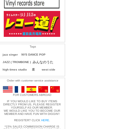
Tags
jazz singer
90'S DANCE POP
みんなのうた
JAZZ ( TROMBONE )
high times studio
星
west side
Order with customer service assistance
FOR CUSTOMERS ABROAD
IF YOU WOULD LIKE TO BUY ITEMS
DIRECTLY FROM US, PLEASE REGISTER
YOURSELF AS OUR MEMBER.
WE WOULD LIKE YOU TO BECOME OUR
MEMBER AND HAVE FUN WITH DIGGIN'!
REGISTER? CLICK
HERE
.
*15% SALES COMMISSION CHARGE IS