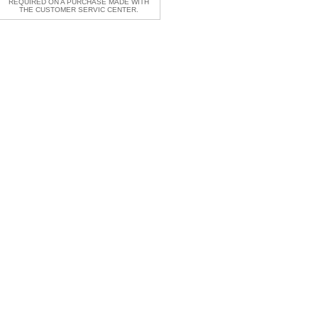
REQUIRED ON A PURCHASE MADE WITH
THE CUSTOMER SERVIC CENTER.