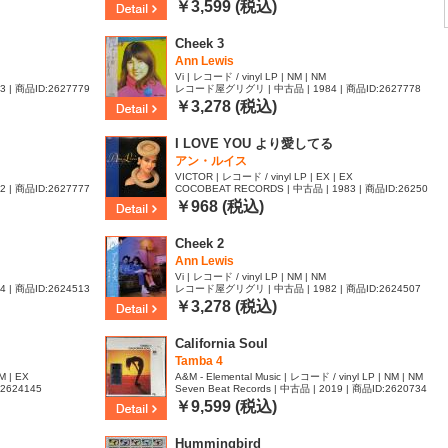
￥3,599 (税込)
Cheek 3
Ann Lewis
Vi | レコード / vinyl LP | NM | NM
| 商品ID:2627779
レコード屋グリグリ | 中古品 | 1984 | 商品ID:2627778
￥3,278 (税込)
I LOVE YOU より愛してる
アン・ルイス
VICTOR | レコード / vinyl LP | EX | EX
| 商品ID:2627777
COCOBEAT RECORDS | 中古品 | 1983 | 商品ID:26250
83
￥968 (税込)
Cheek 2
Ann Lewis
Vi | レコード / vinyl LP | NM | NM
| 商品ID:2624513
レコード屋グリグリ | 中古品 | 1982 | 商品ID:2624507
￥3,278 (税込)
California Soul
Tamba 4
M | EX
A&M - Elemental Music | レコード / vinyl LP | NM | NM
:2624145
Seven Beat Records | 中古品 | 2019 | 商品ID:2620734
￥9,599 (税込)
Hummingbird