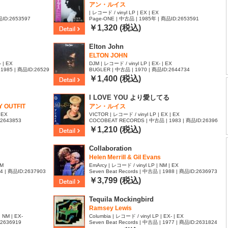
アン・ルイス
| レコード / vinyl LP | EX | EX
品ID:2653597
Page-ONE | 中古品 | 1985年 | 商品ID:2653591
￥1,320 (税込)
Elton John
ELTON JOHN
 | EX
DJM | レコード / vinyl LP | EX- | EX
1985 | 商品ID:26529
BUGLER | 中古品 | 1970 | 商品ID:2644734
￥1,400 (税込)
I LOVE YOU より愛してる
Y OUTFIT
アン・ルイス
 EX
VICTOR | レコード / vinyl LP | EX | EX
:2643853
COCOBEAT RECORDS | 中古品 | 1983 | 商品ID:26396
06
￥1,210 (税込)
Collaboration
Helen Merrill & Gil Evans
NM
EmArcy | レコード / vinyl LP | NM | EX
| 商品ID:2637903
Seven Beat Records | 中古品 | 1988 | 商品ID:2636973
￥3,799 (税込)
Tequila Mockingbird
Ramsey Lewis
 NM | EX-
Columbia | レコード / vinyl LP | EX- | EX
:2636919
Seven Beat Records | 中古品 | 1977 | 商品ID:2631824