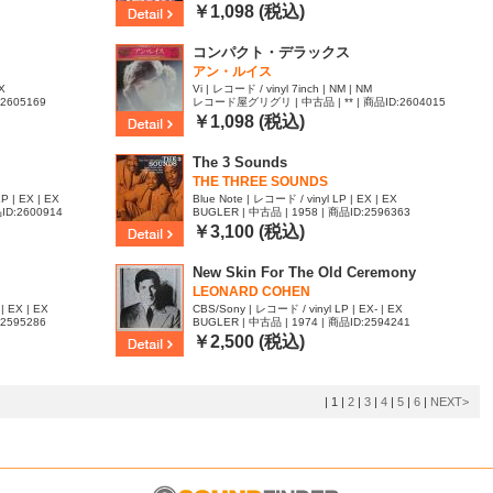
￥1,098 (税込)
コンパクト・デラックス
アン・ルイス
X
Vi | レコード / vinyl 7inch | NM | NM
:2605169
レコード屋グリグリ | 中古品 | ** | 商品ID:2604015
￥1,098 (税込)
The 3 Sounds
THE THREE SOUNDS
| EX | EX
Blue Note | レコード / vinyl LP | EX | EX
ID:2600914
BUGLER | 中古品 | 1958 | 商品ID:2596363
￥3,100 (税込)
New Skin For The Old Ceremony
LEONARD COHEN
| EX | EX
CBS/Sony | レコード / vinyl LP | EX- | EX
:2595286
BUGLER | 中古品 | 1974 | 商品ID:2594241
￥2,500 (税込)
|
1
|
2
|
3
|
4
|
5
|
6
|
NEXT>