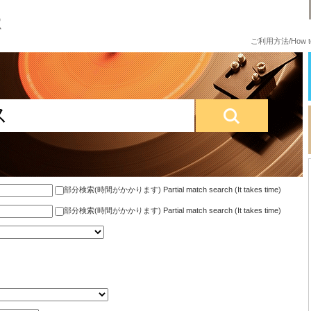
ご利用方法/How to
部分検索(時間がかかります) Partial match search (It takes time)
部分検索(時間がかかります) Partial match search (It takes time)