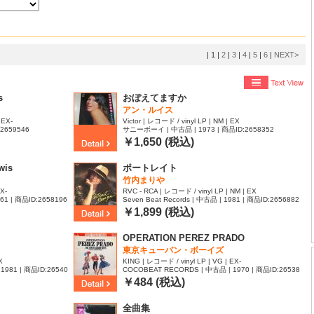
|
1
|
2
|
3
|
4
|
5
|
6
|
NEXT>
s
おぼえてますか
アン・ルイス
 EX-
Victor | レコード / vinyl LP | NM | EX
:2659546
サニーボーイ | 中古品 | 1973 | 商品ID:2658352
￥1,650 (税込)
wis
ポートレイト
竹内まりや
X-
RVC - RCA | レコード / vinyl LP | NM | EX
961 | 商品ID:2658196
Seven Beat Records | 中古品 | 1981 | 商品ID:2656882
￥1,899 (税込)
OPERATION PEREZ PRADO
東京キューバン・ボーイズ
X
KING | レコード / vinyl LP | VG | EX-
1981 | 商品ID:26540
COCOBEAT RECORDS | 中古品 | 1970 | 商品ID:26538
15
￥484 (税込)
全曲集