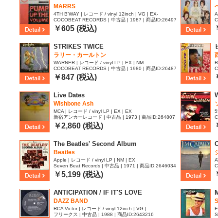
MARRS
4TH B'WAY | レコード / vinyl 12inch | VG | EX-
A
COCOBEAT RECORDS | 中古品 | 1987 | 商品ID:26497
C
90
0
￥605 (税込)
STRIKES TWICE
ラリー・カールトン
WARNER | レコード / vinyl LP | EX | NM
R
COCOBEAT RECORDS | 中古品 | 1980 | 商品ID:26487
C
89
5
￥847 (税込)
Live Dates
Wishbone Ash
MCA | レコード / vinyl LP | EX | EX
5
新宿アンカーレコード | 中古品 | 1973 | 商品ID:264807
C
8
9
￥2,860 (税込)
The Beatles' Second Album
Beatles
Apple | レコード / vinyl LP | NM | EX
A
Seven Beat Records | 中古品 | 1971 | 商品ID:2646034
C
9
￥5,199 (税込)
ANTICIPATION / IF IT'S LOVE
DAZZ BAND
S
RCA Victor | レコード / vinyl 12inch | VG | -
E
フリークス | 中古品 | 1988 | 商品ID:2643216
S