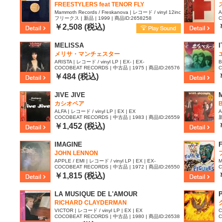
FREESTYLERS feat TENOR FLY
Mammoth Records / Freskanova | レコード / vinyl 12inc
A
フリークス | 新品 | 1999 | 商品ID:2658258
C
h | S | S
2
￥2,508 (税込)
MELISSA
メリサ・マンチェスター
ARISTA | レコード / vinyl LP | EX- | EX-
B
COCOBEAT RECORDS | 中古品 | 1975 | 商品ID:26576
C
72
6
￥484 (税込)
JIVE JIVE
M
カシオペア
ALFA | レコード / vinyl LP | EX | EX
A
COCOBEAT RECORDS | 中古品 | 1983 | 商品ID:26559
新
26
3
￥1,452 (税込)
IMAGINE
JOHN LENNON
APPLE / EMI | レコード / vinyl LP | EX | EX-
M
COCOBEAT RECORDS | 中古品 | 1972 | 商品ID:26550
C
48
2
￥1,815 (税込)
LA MUSIQUE DE L'AMOUR
RICHARD CLAYDERMAN
VICTOR | レコード / vinyl LP | EX | EX
C
COCOBEAT RECORDS | 中古品 | 1980 | 商品ID:26538
C