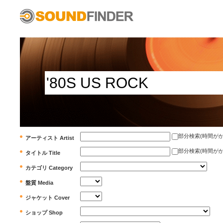
部分検索(時間がかかります)
アーティスト Artist
部分検索(時間がかかります)
タイトル Title
カテゴリ Category
盤質 Media
ジャケット Cover
ショップ Shop