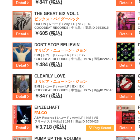
95
7
￥847 (税込)
THE GREAT BIX VOL.1
ビックス・バイダーベック
ODEON | レコード / vinyl LP | VG | EX-
G
COCOBEAT RECORDS | 中古品 | | 商品ID:2653015
C
1
￥605 (税込)
DON'T STOP BELIEVIN'
オリビア・ニュートン・ジョン
T
EMI | レコード / vinyl LP | EX | EX-
W
COCOBEAT RECORDS | 中古品 | 1976 | 商品ID:26521
フ
14
￥484 (税込)
CLEARLY LOVE
オリビア・ニュートン・ジョン
O
EMI | レコード / vinyl LP | EX | EX
A
COCOBEAT RECORDS | 中古品 | 1975 | 商品ID:26516
C
19
2
￥847 (税込)
EINZELHAFT
FALCO
A&M Records | レコード / vinyl LP | NM | VG
4
フリークス | 中古品 | 1983 | 商品ID:2650423
C
5
￥3,718 (税込)
PUMP UP THE VOLUME