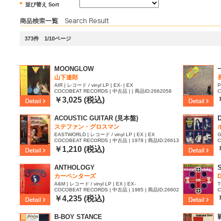
並び替え Sort
373件 1/10ページ
MOONGLOW
山下達郎
AIR | レコード / vinyl LP | EX- | EX
P
COCOBEAT RECORDS | 中古品 | | 商品ID:2662058
C
0
￥3,025 (税込)
ACOUSTIC GUITAR (見本盤)
ステファン・グロスマン
EASTWORLD | レコード / vinyl LP | EX | EX
G
COCOBEAT RECORDS | 中古品 | 1978 | 商品ID:26613
C
87
￥1,210 (税込)
ANTHOLOGY
カーペンターズ
D
A&M | レコード / vinyl LP | EX | EX-
T
COCOBEAT RECORDS | 中古品 | 1985 | 商品ID:26602
C
04
3
￥4,235 (税込)
B-BOY STANCE