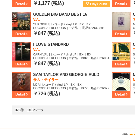
￥1,177 (税込)
GOLDEN BIG BAND BEST 16
V.A.
YUPITERU | レコード / vinyl LP | EX | EX
M
COCOBEAT RECORDS | 中古品 | | 商品ID:2640801
C
4
￥847 (税込)
I LOVE STANDARD
V.A.
CARNIVAL | レコード / vinyl LP | EX- | EX
S
COCOBEAT RECORDS | 中古品 | 1982 | 商品ID:26384
フ
99
￥847 (税込)
SAM TAYLOR AND GEORGIE AULD
サム・テイラー
M
MCA | レコード / vinyl LP | EX | EX
U
COCOBEAT RECORDS | 中古品 | 1977 | 商品ID:26372
フ
45
￥726 (税込)
373件 1/10ページ