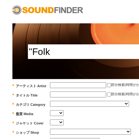
部分検索(時間がかかります)
アーティスト Artist
部分検索(時間がかかります)
タイトル Title
カテゴリ Category
盤質 Media
ジャケット Cover
ショップ Shop