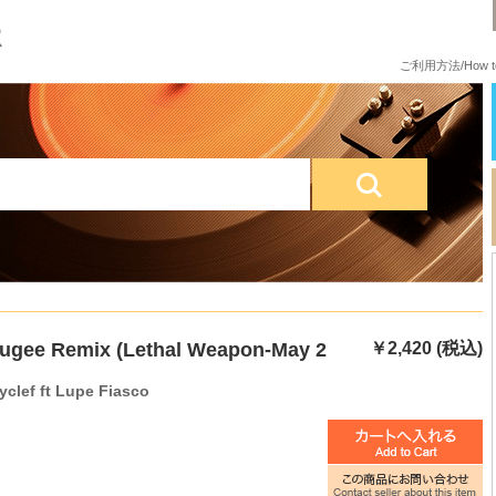
ご利用方法/How to
r-Fugee Remix (Lethal Weapon-May 2
￥2,420 (税込)
yclef ft Lupe Fiasco