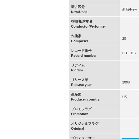
新古区分
新品/New
New/Used
指揮者/演奏者
Conductor/Performer
作曲家
20
Composer
レコード番号
LTHL116
Record number
リディム
Riddim
リリース年
2008
Release year
生産国
US
Producer country
プロモフラグ
Promotion
オリジナルフラグ
Original
プロデューサー