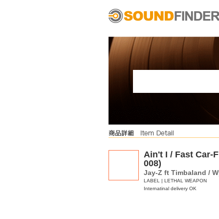
Ain't I / Fast Ca
008)
Jay-Z ft Timbaland / W
LABEL | LETHAL WEAPON
Internatinal delivery OK