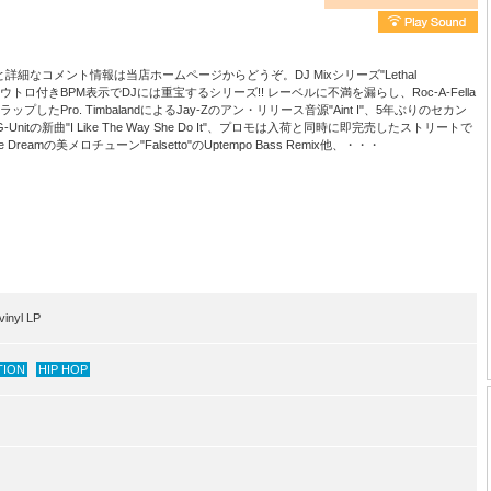
なコメント情報は当店ホームページからどうぞ。DJ Mixシリーズ"Lethal
、アウトロ付きBPM表示でDJには重宝するシリーズ!! レーベルに不満を漏らし、Roc-A-Fella
向けてラップしたPro. TimbalandによるJay-Zのアン・リリース音源"Aint I"、5年ぶりのセカン
G-Unitの新曲"I Like The Way She Do It"、プロモは入荷と同時に即完売したストリートで
The Dreamの美メロチューン"Falsetto"のUptempo Bass Remix他、・・・
inyl LP
TION
HIP HOP