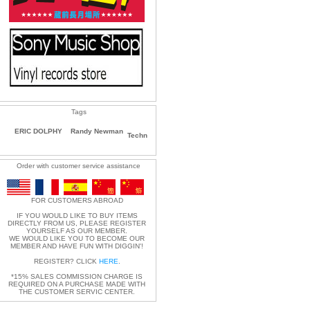
Tags
ERIC DOLPHY
Randy Newman
Techn
Order with customer service assistance
FOR CUSTOMERS ABROAD
IF YOU WOULD LIKE TO BUY ITEMS
DIRECTLY FROM US, PLEASE REGISTER
YOURSELF AS OUR MEMBER.
WE WOULD LIKE YOU TO BECOME OUR
MEMBER AND HAVE FUN WITH DIGGIN'!
REGISTER? CLICK
HERE
.
*15% SALES COMMISSION CHARGE IS
REQUIRED ON A PURCHASE MADE WITH
THE CUSTOMER SERVIC CENTER.