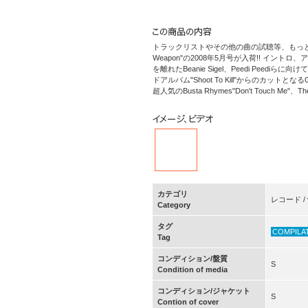
トラックリストやその他の曲の試聴等、もっと詳細
Weapon"の2008年5月号が入荷!! イントロ
を離れたBeanie Sigel、Peedi Peediらに
ドアルバム"Shoot To Kill"からのカットとなる
超人気のBusta Rhymes"Don't Touch Me"、
カテゴリ
レコード / v
Category
タグ
COMPILA
Tag
コンディション/盤質
S
Condition of media
コンディション/ジャケット
S
Contion of cover