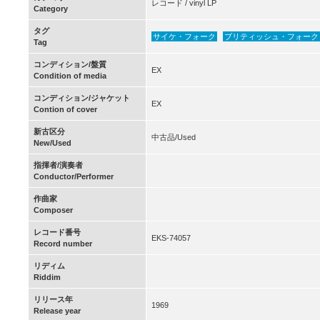
レコード / vinyl LP
Category
タグ
サイケ・フォーク
ブリティッシュ・フォーク
Tag
コンディション/盤質
EX
Condition of media
コンディション/ジャケット
EX
Contion of cover
新古区分
中古品/Used
New/Used
指揮者/演奏者
Conductor/Performer
作曲家
Composer
レコード番号
EKS-74057
Record number
リディム
Riddim
リリース年
1969
Release year