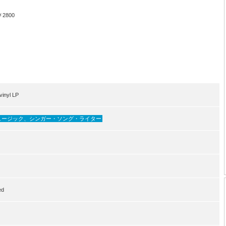
800
inyl LP
ュージック、シンガー・ソング・ライター
ed