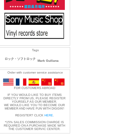
Tags
ロック・ソフトロック
Mark Guiliana
Order with customer service assistance
FOR CUSTOMERS ABROAD
IF YOU WOULD LIKE TO BUY ITEMS
DIRECTLY FROM US, PLEASE REGISTER
YOURSELF AS OUR MEMBER.
WE WOULD LIKE YOU TO BECOME OUR
MEMBER AND HAVE FUN WITH DIGGIN'!
REGISTER? CLICK
HERE
.
*15% SALES COMMISSION CHARGE IS
REQUIRED ON A PURCHASE MADE WITH
THE CUSTOMER SERVIC CENTER.