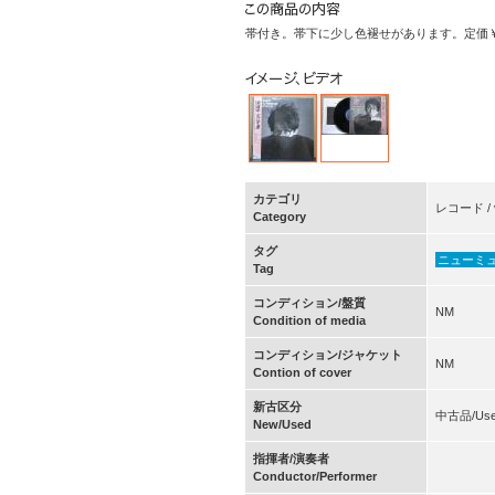
帯付き。帯下に少し色褪せがあります。定価￥2
カテゴリ
レコード / v
Category
タグ
ニューミ
Tag
コンディション/盤質
NM
Condition of media
コンディション/ジャケット
NM
Contion of cover
新古区分
中古品/Us
New/Used
指揮者/演奏者
Conductor/Performer