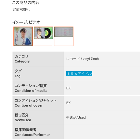
定価700円。
カテゴリ
レコード / vinyl 7inch
Category
タグ
８０’ｓアイドル
Tag
コンディション/盤質
EX
Condition of media
コンディション/ジャケット
EX
Contion of cover
新古区分
中古品/Used
New/Used
指揮者/演奏者
Conductor/Performer